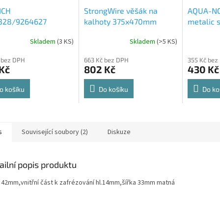
ICH
StrongWire věšák na
AQUA-NO
328/9264627
kalhoty 375x470mm
metalic s
rt Spin 360° otočná
564x500
Skladem
(
3 KS
)
Skladem
(
>5 KS
)
rné
Průměrné
Průměrné
e 8kg
cení
hodnocení
hodnocení
 bez DPH
663 Kč bez DPH
355 Kč bez
ktu
produktu
produktu
Kč
802 Kč
430 Kč
je
je
4,8
4,6
z
z
o košíku
Do košíku
Do ko
5
5
ček.
hvězdiček.
hvězdiček.
s
Související soubory (2)
Diskuze
ailní popis produktu
a 42mm,vnitřní část k zafrézování hl.14mm,šířka 33mm matná