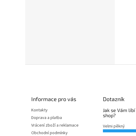
Z
á
p
a
t
Informace pro vás
Dotazník
í
Kontakty
Jak se Vám líbí
shop?
Doprava a platba
Vrácení zboží a reklamace
Velmi pěkný
Obchodní podmínky