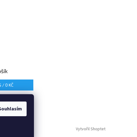
šík
S /
0 KČ
Souhlasím
Vytvořil Shoptet