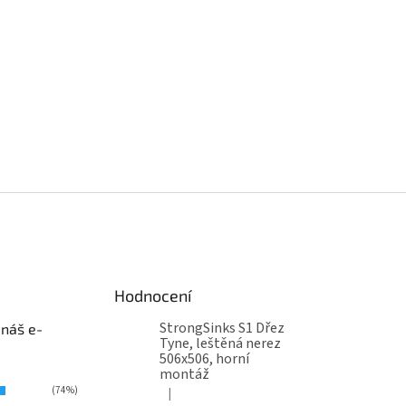
Hodnocení
StrongSinks S1 Dřez
 náš e-
Tyne, leštěná nerez
506x506, horní
montáž
(74%)
|
Hodnocení produktu je 5 z 5 hvězdiček.