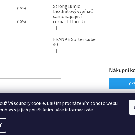
StrongLumio
(16%)
bezdrátový vypínač
samonapájecí -
černá, 1 tlačítko
(10%)
|
Hodnocení produktu je 4 z 5 hvězdiček.
FRANKE Sorter Cube
40
|
Hodnocení produktu je 3 z 5 hvězdiček.
Nákupní ko
0
K
oužívá soubory cookie. Dalším procházením tohoto webu
ouhlas s jejich používáním.. Více informací
zde
.
í