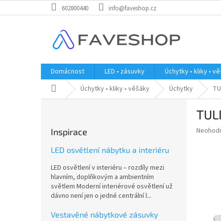
Přejít
602800440
info@faveshop.cz
na
obsah
Domácnost
LED • zásuvky
Úchytky • kliky • v
Domů
Úchytky • kliky • věšáky
Úchytky
TU
P
TULI
o
s
Průměr
Neohod
Inspirace
t
hodnoce
r
produkt
LED osvětlení nábytku a interiéru
a
je
LED osvětlení v interiéru – rozdíly mezi
0,0
n
hlavním, doplňkovým a ambientním
z
n
světlem Moderní interiérové osvětlení už
5
í
dávno není jen o jedné centrální l...
hvězdič
p
a
Vestavěné nábytkové zásuvky