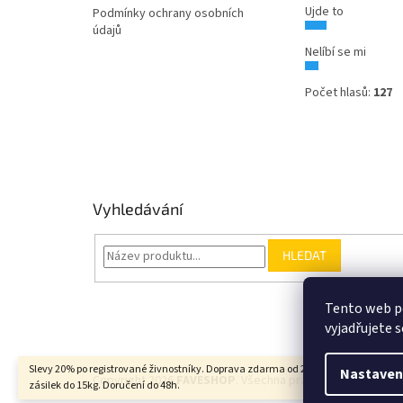
Ujde to
Podmínky ochrany osobních
údajů
Nelíbí se mi
Počet hlasů:
127
Vyhledávání
HLEDAT
Tento web p
vyjadřujete s
Slevy 20% po registrované živnostníky. Doprava zdarma od 2000Kč u balíkových
Nastaven
Copyright 2026
FAVESHOP
. Všechna práva vyhrazena.
zásilek do 15kg. Doručení do 48h.