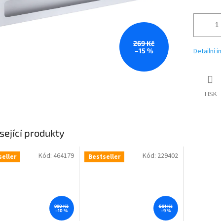
269 Kč
–15 %
Detailní 
TISK
sející produkty
Kód:
464179
Kód:
229402
seller
Bestseller
990 Kč
891 Kč
–10 %
–9 %