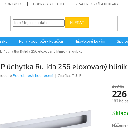
KONTAKTY
DOPRAVA A PLATBA
VRÁCENÍ ZBOŽÍ A REKLAMACE
HLEDAT
ěšáky
Nohy • podnože • kolečka
Nábytkové kování
Spojov
LIP úchytka Rulida 256 eloxovaný hliník + šroubky
P úchytka Rulida 256 eloxovaný hliník
né
noceno
Podrobnosti hodnocení
Značka:
TULIP
ní
u
269 Kč
–
226
187 Kč b
Měrná
Skla
ek.
cena:
Můžeme d