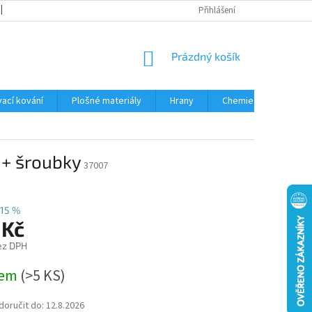
OBCHODNÍ PODMÍNKY
PODMÍNKY OCHRANY OSOBNÍCH ÚDAJŮ
Přihlášení
NÁKUPNÍ
Prázdný košík
KOŠÍK
ací kování
Plošné materiály
Hrany
Chemie • doplňky
 + šroubky
37007
15 %
 Kč
ez DPH
dem
(
>5 KS
)
oručit do:
12.8.2026