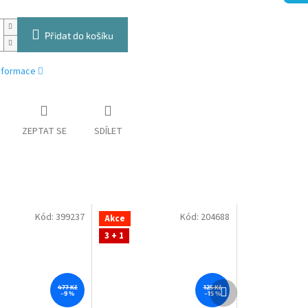
Přidat do košíku
informace
ZEPTAT SE
SDÍLET
Kód:
399237
Kód:
204688
Akce
3 + 1
Další
477 Kč
125 Kč
–9 %
–15 %
produkt