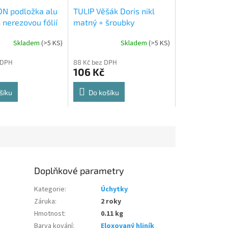
N podložka alu
TULIP Věšák Doris nikl
 nerezovou fólií
matný + šroubky
Skladem
(
>5 KS
)
Skladem
(
>5 KS
)
Průměrné
hodnocení
 DPH
88 Kč bez DPH
produktu
106 Kč
je
5,0
z
šíku
Do košíku
5
hvězdiček.
Doplňkové parametry
Kategorie
:
Úchytky
Záruka
:
2 roky
Hmotnost
:
0.11 kg
Barva kování
:
Eloxovaný hliník