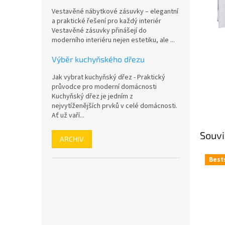
n
Vestavěné nábytkové zásuvky – elegantní
e
a praktické řešení pro každý interiér
l
Vestavěné zásuvky přinášejí do
moderního interiéru nejen estetiku, ale ...
Výběr kuchyňského dřezu
Jak vybrat kuchyňský dřez - Praktický
průvodce pro moderní domácnosti
Kuchyňský dřez je jedním z
nejvytíženějších prvků v celé domácnosti.
Ať už vaří...
Souvi
ARCHIV
Best