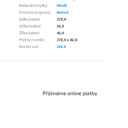
Materiál úchytky
:
Hliník
Povrchová úprava
:
Matná
Délka balení
:
278,0
Výška balení
:
16,0
Šířka balení
:
42,0
Plošný rozměr
:
278,0 x 42,0
Rozteč uch
:
256.0
Přijímáme online platby