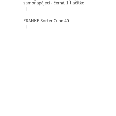
samonapájecí - černá, 1 tlačítko
|
Hodnocení produktu je 4 z 5 hvězdiček.
FRANKE Sorter Cube 40
|
Hodnocení produktu je 3 z 5 hvězdiček.