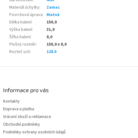
Materiál úchytky
:
Zamac
Povrchová úprava
:
Matná
Délka balení
:
150,0
Výška balení
:
31,0
Šířka balení
:
8,0
Plošný rozměr
:
150,0 x 8,0
Rozteč uch
:
128.0
Z
á
p
a
Informace pro vás
t
Kontakty
í
Doprava a platba
Vrácení zboží a reklamace
Obchodní podmínky
Podmínky ochrany osobních údajů