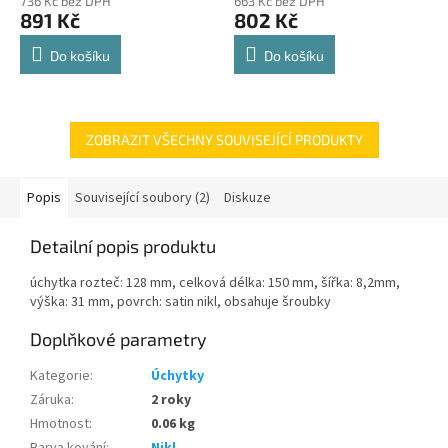
736 Kč bez DPH
663 Kč bez DPH
produktu
produktu
891 Kč
802 Kč
je
je
4,8
4,8
Do košíku
Do košíku
z
z
5
5
hvězdiček.
hvězdiček.
ZOBRAZIT VŠECHNY SOUVISEJÍCÍ PRODUKTY
Popis
Související soubory (2)
Diskuze
Detailní popis produktu
úchytka rozteč: 128 mm, celková délka: 150 mm, šířka: 8,2mm,
výška: 31 mm, povrch: satin nikl, obsahuje šroubky
Doplňkové parametry
Kategorie
:
Úchytky
Záruka
:
2 roky
Hmotnost
:
0.06 kg
Barva kování
:
Nikl