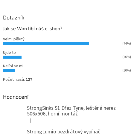
Dotazník
Jak se Vám líbí náš e-shop?
Velmi pěkný
(74%)
Ujde to
(16%)
Nelíbí se mi
(10%)
Počet hlasů:
127
Hodnocení
StrongSinks S1 Dřez Tyne, leštěná nerez
506x506, horní montáž
|
Hodnocení produktu je 5 z 5 hvězdiček.
StrongLumio bezdrátový vypínač