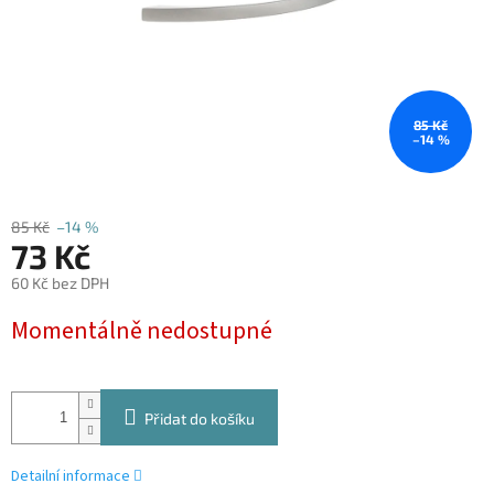
85 Kč
–14 %
85 Kč
–14 %
73 Kč
60 Kč bez DPH
Měrná
Momentálně nedostupné
cena:
Přidat do košíku
Detailní informace