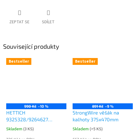
ZEPTAT SE
SDÍLET
Související produkty
Bestseller
Bestseller
990 Kč
–10 %
891 Kč
–9 %
HETTICH
StrongWire věšák na
9325328/9264627
kalhoty 375x470mm
Comfort Spin 360° otočná
Skladem
(
3 KS
)
Skladem
(
>5 KS
)
Průměrné
Průměrné
police 8kg
hodnocení
hodnocení