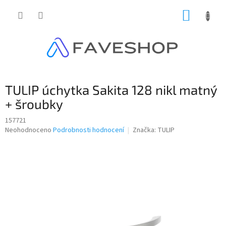
Přejít
NÁKUP
na
obsah
KOŠÍK
TULIP úchytka Sakita 128 nikl matný
+ šroubky
157721
Průměrné
Neohodnoceno
Podrobnosti hodnocení
Značka:
TULIP
hodnocení
produktu
je
0,0
z
5
hvězdiček.