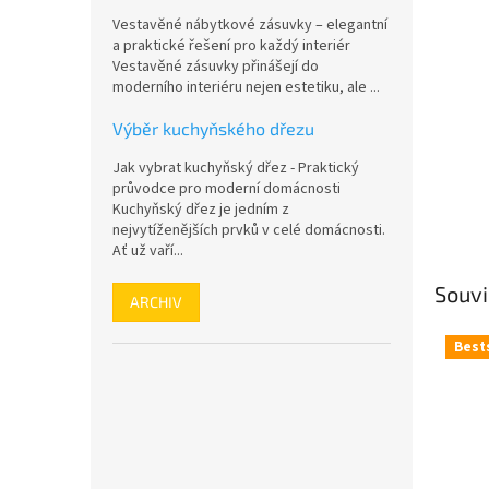
n
Vestavěné nábytkové zásuvky – elegantní
e
a praktické řešení pro každý interiér
l
Vestavěné zásuvky přinášejí do
moderního interiéru nejen estetiku, ale ...
Výběr kuchyňského dřezu
Jak vybrat kuchyňský dřez - Praktický
průvodce pro moderní domácnosti
Kuchyňský dřez je jedním z
nejvytíženějších prvků v celé domácnosti.
Ať už vaří...
Souvi
ARCHIV
Best