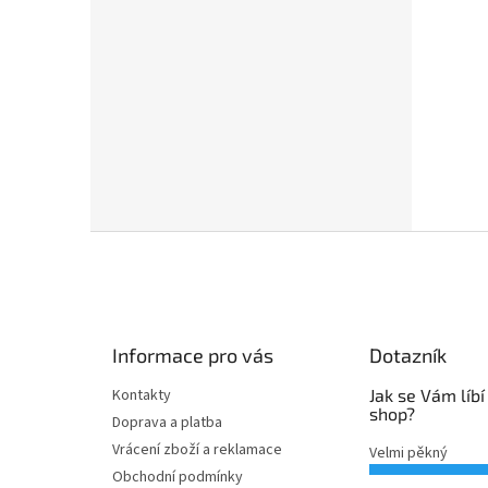
Z
á
p
a
t
Informace pro vás
Dotazník
í
Kontakty
Jak se Vám líbí
shop?
Doprava a platba
Vrácení zboží a reklamace
Velmi pěkný
Obchodní podmínky