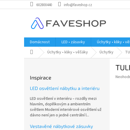
Přejít
602800440
info@faveshop.cz
na
obsah
Domácnost
LED • zásuvky
Úchytky • kliky • v
Domů
Úchytky • kliky • věšáky
Úchytky
TU
P
TULI
o
s
Průměr
Neohod
Inspirace
t
hodnoce
r
produkt
LED osvětlení nábytku a interiéru
a
je
LED osvětlení v interiéru – rozdíly mezi
0,0
n
hlavním, doplňkovým a ambientním
z
n
světlem Moderní interiérové osvětlení už
5
í
dávno není jen o jedné centrální l...
hvězdič
p
a
Vestavěné nábytkové zásuvky