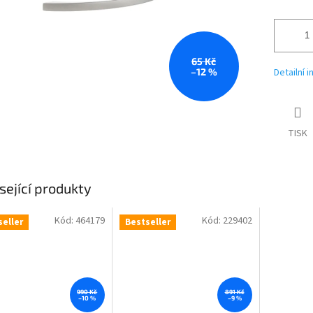
65 Kč
–12 %
Detailní 
TISK
sející produkty
Kód:
464179
Kód:
229402
seller
Bestseller
990 Kč
891 Kč
–10 %
–9 %