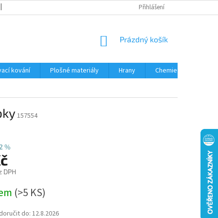
OBCHODNÍ PODMÍNKY
PODMÍNKY OCHRANY OSOBNÍCH ÚDAJŮ
Přihlášení
NÁKUPNÍ
Prázdný košík
KOŠÍK
ací kování
Plošné materiály
Hrany
Chemie • doplňky
bky
157554
2 %
Kč
z DPH
dem
(
>5 KS
)
oručit do:
12.8.2026