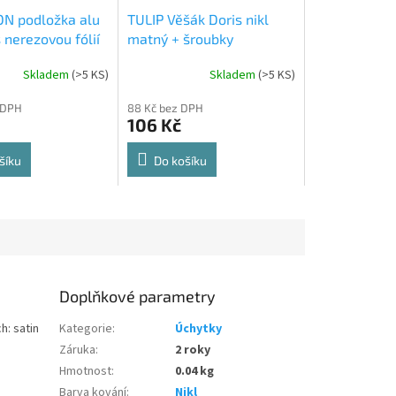
N podložka alu
TULIP Věšák Doris nikl
 nerezovou fólií
matný + šroubky
Skladem
(
>5 KS
)
Skladem
(
>5 KS
)
Průměrné
hodnocení
 DPH
88 Kč bez DPH
produktu
106 Kč
je
5,0
z
šíku
Do košíku
5
hvězdiček.
Doplňkové parametry
h: satin
Kategorie
:
Úchytky
Záruka
:
2 roky
Hmotnost
:
0.04 kg
Barva kování
:
Nikl