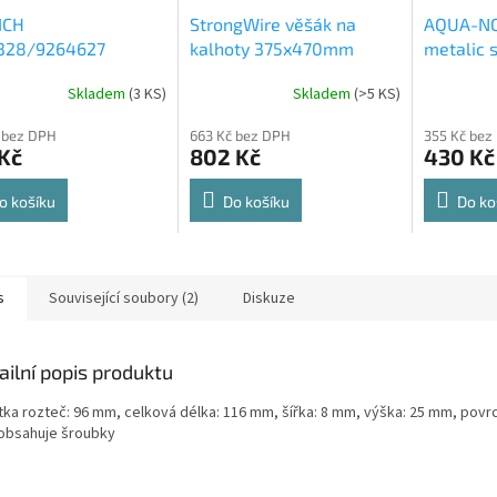
ICH
StrongWire věšák na
AQUA-NO
328/9264627
kalhoty 375x470mm
metalic s
rt Spin 360° otočná
564x500
Skladem
(
3 KS
)
Skladem
(
>5 KS
)
rné
Průměrné
Průměrné
e 8kg
cení
hodnocení
hodnocení
 bez DPH
663 Kč bez DPH
355 Kč bez
ktu
produktu
produktu
Kč
802 Kč
430 Kč
je
je
4,8
4,6
z
z
o košíku
Do košíku
Do ko
5
5
ček.
hvězdiček.
hvězdiček.
s
Související soubory (2)
Diskuze
ailní popis produktu
tka rozteč: 96 mm, celková délka: 116 mm, šířka: 8 mm, výška: 25 mm, povrc
, obsahuje šroubky