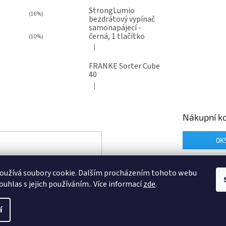
StrongLumio
(16%)
bezdrátový vypínač
samonapájecí -
černá, 1 tlačítko
(10%)
|
Hodnocení produktu je 4 z 5 hvězdiček.
FRANKE Sorter Cube
40
|
Hodnocení produktu je 3 z 5 hvězdiček.
Nákupní ko
0
K
oužívá soubory cookie. Dalším procházením tohoto webu
ouhlas s jejich používáním.. Více informací
zde
.
í