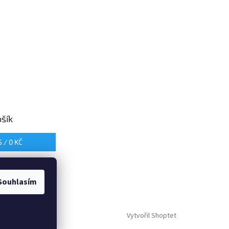
šík
S /
0 KČ
Souhlasím
Vytvořil Shoptet