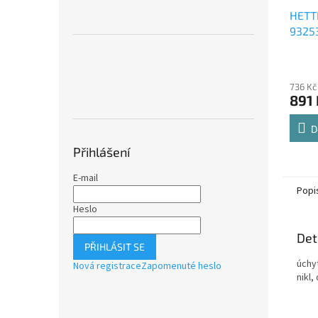
HETT
9325
Comfo
Průmě
polic
hodno
736 Kč
produ
891 
je
4,8
z
D
5
Přihlášení
hvězdi
E-mail
Popi
Heslo
Det
PŘIHLÁSIT SE
úchy
Nová registrace
Zapomenuté heslo
nikl