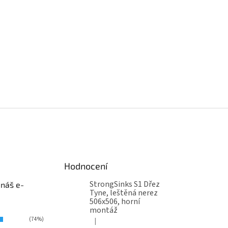
Hodnocení
StrongSinks S1 Dřez
 náš e-
Tyne, leštěná nerez
506x506, horní
montáž
(74%)
|
Hodnocení produktu je 5 z 5 hvězdiček.