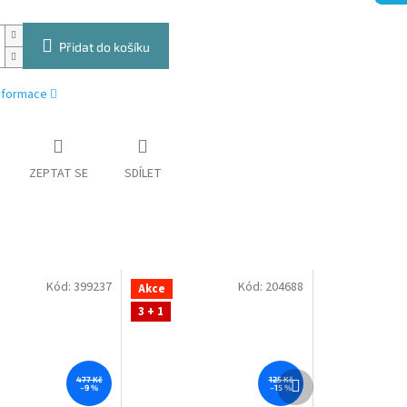
Přidat do košíku
informace
ZEPTAT SE
SDÍLET
Kód:
399237
Kód:
204688
Akce
3 + 1
Další
477 Kč
125 Kč
–9 %
–15 %
produkt