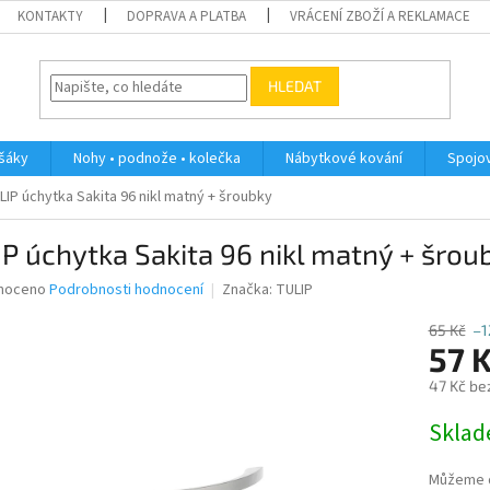
KONTAKTY
DOPRAVA A PLATBA
VRÁCENÍ ZBOŽÍ A REKLAMACE
HLEDAT
ěšáky
Nohy • podnože • kolečka
Nábytkové kování
Spojov
LIP úchytka Sakita 96 nikl matný + šroubky
P úchytka Sakita 96 nikl matný + šrou
né
noceno
Podrobnosti hodnocení
Značka:
TULIP
ní
u
65 Kč
–1
57 
47 Kč be
Měrná
Skla
ek.
cena:
Můžeme d