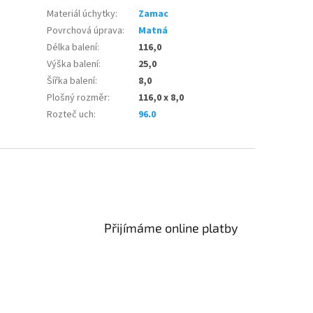
Materiál úchytky
:
Zamac
Povrchová úprava
:
Matná
Délka balení
:
116,0
Výška balení
:
25,0
Šířka balení
:
8,0
Plošný rozměr
:
116,0 x 8,0
Rozteč uch
:
96.0
Přijímáme online platby