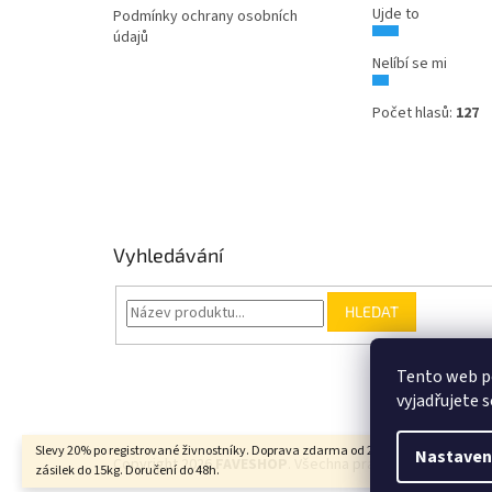
Ujde to
Podmínky ochrany osobních
údajů
Nelíbí se mi
Počet hlasů:
127
Vyhledávání
HLEDAT
Tento web p
vyjadřujete s
Slevy 20% po registrované živnostníky. Doprava zdarma od 2000Kč u balíkových
Nastaven
Copyright 2026
FAVESHOP
. Všechna práva vyhrazena.
zásilek do 15kg. Doručení do 48h.