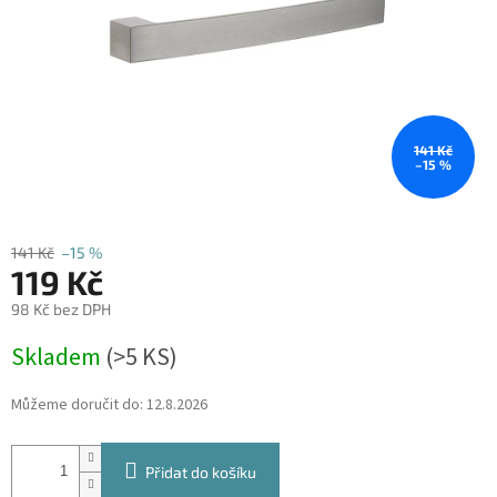
141 Kč
–15 %
141 Kč
–15 %
119 Kč
98 Kč bez DPH
Měrná
Skladem
(
>5 KS
)
cena:
Můžeme doručit do:
12.8.2026
Přidat do košíku