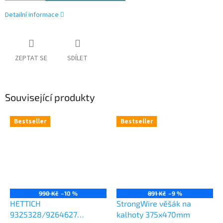
Detailní informace
ZEPTAT SE
SDÍLET
Související produkty
Bestseller
Bestseller
990 Kč
–10 %
891 Kč
–9 %
HETTICH
StrongWire věšák na
9325328/9264627
kalhoty 375x470mm