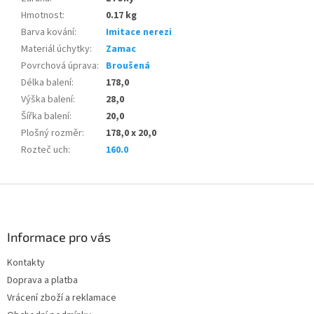
Hmotnost
:
0.17 kg
Barva kování
:
Imitace nerezi
Materiál úchytky
:
Zamac
Povrchová úprava
:
Broušená
Délka balení
:
178,0
Výška balení
:
28,0
Šířka balení
:
20,0
Plošný rozměr
:
178,0 x 20,0
Rozteč uch
:
160.0
Z
á
p
a
Informace pro vás
t
Kontakty
í
Doprava a platba
Vrácení zboží a reklamace