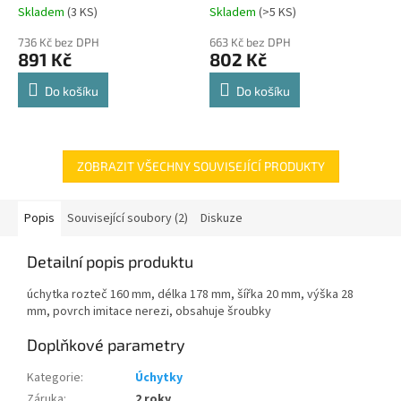
Comfort Spin 360° otočná
Skladem
(
3 KS
)
Skladem
(
>5 KS
)
Průměrné
Průměrné
police 8kg
hodnocení
hodnocení
736 Kč bez DPH
663 Kč bez DPH
produktu
produktu
891 Kč
802 Kč
je
je
4,8
4,8
Do košíku
Do košíku
z
z
5
5
hvězdiček.
hvězdiček.
ZOBRAZIT VŠECHNY SOUVISEJÍCÍ PRODUKTY
Popis
Související soubory (2)
Diskuze
Detailní popis produktu
úchytka rozteč 160 mm, délka 178 mm, šířka 20 mm, výška 28
mm, povrch imitace nerezi, obsahuje šroubky
Doplňkové parametry
Kategorie
:
Úchytky
Záruka
:
2 roky