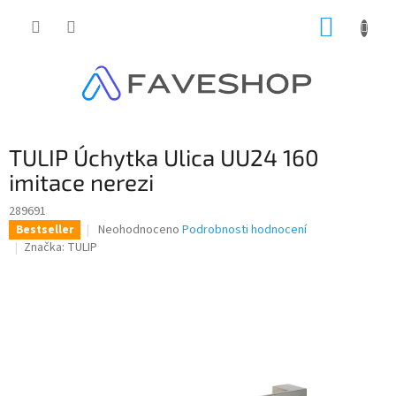
Přejít
NÁKUP
na
obsah
KOŠÍK
TULIP Úchytka Ulica UU24 160
imitace nerezi
289691
Průměrné
Neohodnoceno
Podrobnosti hodnocení
Bestseller
hodnocení
Značka:
TULIP
produktu
je
0,0
z
5
hvězdiček.