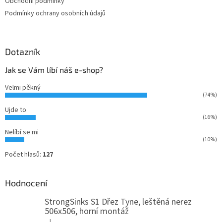
Obchodní podmínky
Podmínky ochrany osobních údajů
Dotazník
Jak se Vám líbí náš e-shop?
Velmi pěkný
(74%)
Ujde to
(16%)
Nelíbí se mi
(10%)
Počet hlasů:
127
Hodnocení
StrongSinks S1 Dřez Tyne, leštěná nerez
506x506, horní montáž
|