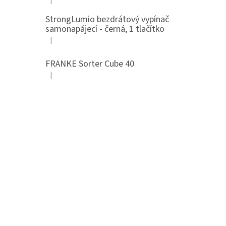
Hodnocení produktu je 5 z 5 hvězdiček.
StrongLumio bezdrátový vypínač
samonapájecí - černá, 1 tlačítko
|
Hodnocení produktu je 4 z 5 hvězdiček.
FRANKE Sorter Cube 40
|
Hodnocení produktu je 3 z 5 hvězdiček.