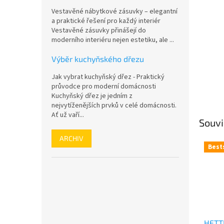
n
Vestavěné nábytkové zásuvky – elegantní
e
a praktické řešení pro každý interiér
l
Vestavěné zásuvky přinášejí do
moderního interiéru nejen estetiku, ale ...
Výběr kuchyňského dřezu
Jak vybrat kuchyňský dřez - Praktický
průvodce pro moderní domácnosti
Kuchyňský dřez je jedním z
nejvytíženějších prvků v celé domácnosti.
Ať už vaří...
Souvi
ARCHIV
Best
HETT