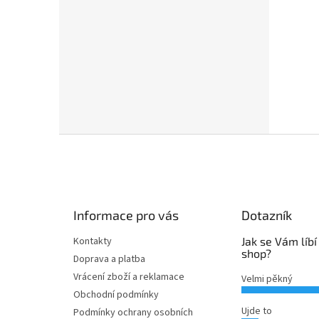
Z
á
p
a
t
Informace pro vás
Dotazník
í
Kontakty
Jak se Vám líbí
shop?
Doprava a platba
Vrácení zboží a reklamace
Velmi pěkný
Obchodní podmínky
Ujde to
Podmínky ochrany osobních