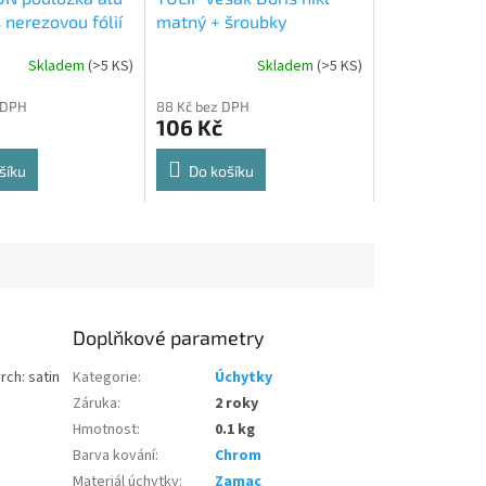
 nerezovou fólií
matný + šroubky
Skladem
(
>5 KS
)
Skladem
(
>5 KS
)
Průměrné
hodnocení
 DPH
88 Kč bez DPH
produktu
106 Kč
je
5,0
z
šíku
Do košíku
5
hvězdiček.
Doplňkové parametry
ch: satin
Kategorie
:
Úchytky
Záruka
:
2 roky
Hmotnost
:
0.1 kg
Barva kování
:
Chrom
Materiál úchytky
:
Zamac