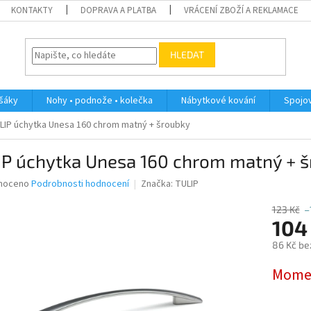
KONTAKTY
DOPRAVA A PLATBA
VRÁCENÍ ZBOŽÍ A REKLAMACE
HLEDAT
ěšáky
Nohy • podnože • kolečka
Nábytkové kování
Spojov
LIP úchytka Unesa 160 chrom matný + šroubky
IP úchytka Unesa 160 chrom matný + 
né
noceno
Podrobnosti hodnocení
Značka:
TULIP
ní
u
123 Kč
–
104
86 Kč be
Měrná
Momen
ek.
cena: