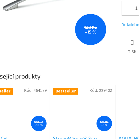
Detailní 
123 Kč
–15 %
TISK
sející produkty
Kód:
464179
Kód:
229402
seller
Bestseller
990 Kč
891 Kč
–10 %
–9 %
ICH
StrongWire věšák na
AQUA-NO