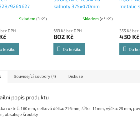
328/9264627
kalhoty 375x470mm
metalic s
rt Spin 360° otočná
564x500
Skladem
(
3 KS
)
Skladem
(
>5 KS
)
rné
Průměrné
Průměrné
e 8kg
cení
hodnocení
hodnocení
 bez DPH
663 Kč bez DPH
355 Kč bez
ktu
produktu
produktu
Kč
802 Kč
430 Kč
je
je
4,8
4,6
z
z
o košíku
Do košíku
Do ko
5
5
ček.
hvězdiček.
hvězdiček.
s
Související soubory (4)
Diskuze
ailní popis produktu
tka rozteč: 160 mm, celková délka: 216 mm, šířka: 11mm, výška: 29 mm, povr
m, obsahuje šroubky