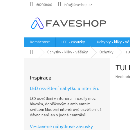
Přejít
602800440
info@faveshop.cz
na
obsah
Domácnost
LED • zásuvky
Úchytky • kliky • v
Domů
Úchytky • kliky • věšáky
Úchytky
TU
P
TUL
o
s
Průměr
Neohod
Inspirace
t
hodnoce
r
produkt
LED osvětlení nábytku a interiéru
a
je
LED osvětlení v interiéru – rozdíly mezi
0,0
n
hlavním, doplňkovým a ambientním
z
n
světlem Moderní interiérové osvětlení už
5
í
dávno není jen o jedné centrální l...
hvězdič
p
a
Vestavěné nábytkové zásuvky