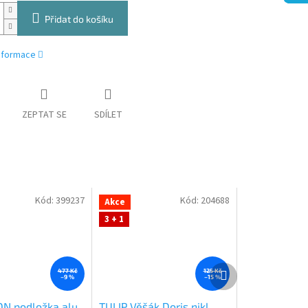
Přidat do košíku
informace
ZEPTAT SE
SDÍLET
Kód:
399237
Kód:
204688
Akce
3 + 1
Další
477 Kč
125 Kč
–9 %
–15 %
produkt
N podložka alu
TULIP Věšák Doris nikl