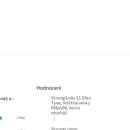
Hodnocení
StrongSinks S1 Dřez
 náš e-
Tyne, leštěná nerez
506x506, horní
montáž
(74%)
|
Hodnocení produktu je 5 z 5 hvězdiček.
StrongLumio