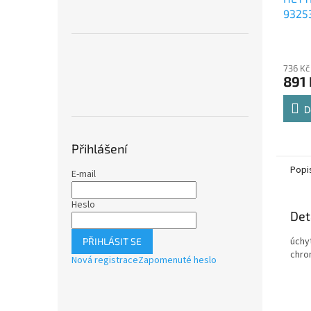
9325
Comfo
Průmě
polic
hodno
736 Kč
produ
891 
je
4,8
z
D
5
hvězdi
Přihlášení
Popi
E-mail
Heslo
Det
úchy
PŘIHLÁSIT SE
chro
Nová registrace
Zapomenuté heslo