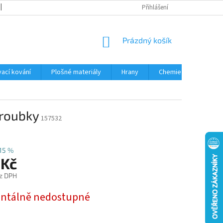
OBCHODNÍ PODMÍNKY
PODMÍNKY OCHRANY OSOBNÍCH ÚDAJŮ
Přihlášení
NÁKUPNÍ
Prázdný košík
KOŠÍK
ací kování
Plošné materiály
Hrany
Chemie • doplňky
šroubky
157532
15 %
 Kč
z DPH
tálně nedostupné