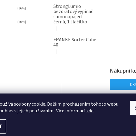
StrongLumio
(16%)
bezdrátový vypínač
samonapájecí -
černá, 1 tlačítko
(10%)
|
Hodnocení produktu je 4 z 5 hvězdiček.
FRANKE Sorter Cube
40
|
Hodnocení produktu je 3 z 5 hvězdiček.
Nákupní ko
0
K
oužívá soubory cookie. Dalším procházením tohoto webu
ouhlas s jejich používáním.. Více informací
zde
.
í