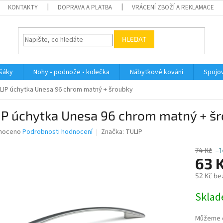
KONTAKTY
DOPRAVA A PLATBA
VRÁCENÍ ZBOŽÍ A REKLAMACE
HLEDAT
ěšáky
Nohy • podnože • kolečka
Nábytkové kování
Spojov
LIP úchytka Unesa 96 chrom matný + šroubky
IP úchytka Unesa 96 chrom matný + š
né
noceno
Podrobnosti hodnocení
Značka:
TULIP
ní
u
74 Kč
–1
63 
52 Kč be
Měrná
Skla
ek.
cena:
Můžeme d