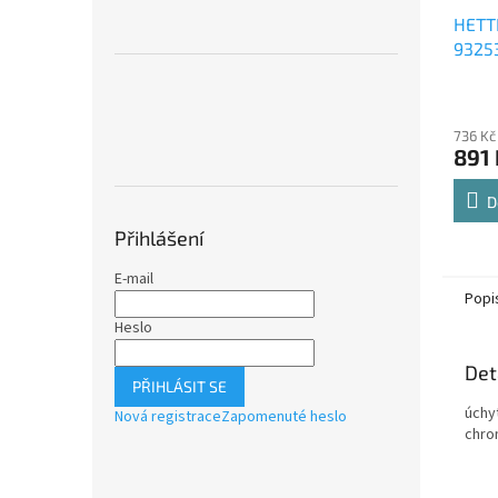
HETT
9325
Comfo
Průmě
polic
hodno
736 Kč
produ
891 
je
4,8
z
D
5
Přihlášení
hvězdi
E-mail
Popi
Heslo
Det
PŘIHLÁSIT SE
úchy
Nová registrace
Zapomenuté heslo
chro