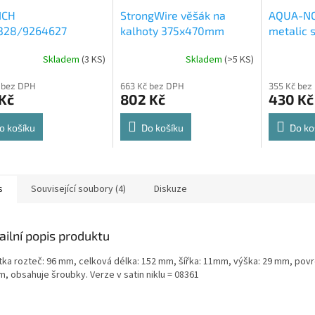
ICH
StrongWire věšák na
AQUA-NO
328/9264627
kalhoty 375x470mm
metalic s
rt Spin 360° otočná
564x500
Skladem
(
3 KS
)
Skladem
(
>5 KS
)
rné
Průměrné
Průměrné
e 8kg
cení
hodnocení
hodnocení
 bez DPH
663 Kč bez DPH
355 Kč bez
ktu
produktu
produktu
Kč
802 Kč
430 Kč
je
je
4,8
4,6
z
z
o košíku
Do košíku
Do ko
5
5
ček.
hvězdiček.
hvězdiček.
s
Související soubory (4)
Diskuze
ailní popis produktu
tka rozteč: 96 mm, celková délka: 152 mm, šířka: 11mm, výška: 29 mm, povrc
m, obsahuje šroubky. Verze v satin niklu = 08361