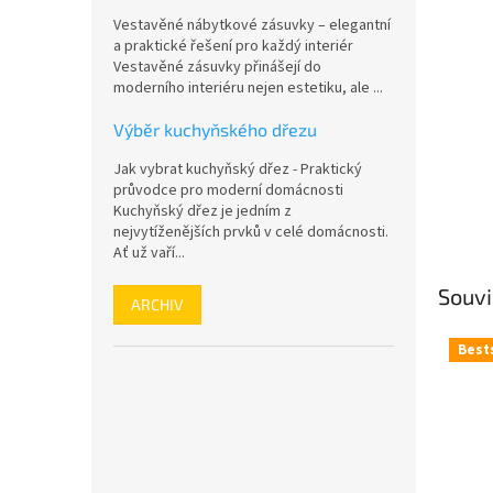
n
Vestavěné nábytkové zásuvky – elegantní
e
a praktické řešení pro každý interiér
l
Vestavěné zásuvky přinášejí do
moderního interiéru nejen estetiku, ale ...
Výběr kuchyňského dřezu
Jak vybrat kuchyňský dřez - Praktický
průvodce pro moderní domácnosti
Kuchyňský dřez je jedním z
nejvytíženějších prvků v celé domácnosti.
Ať už vaří...
Souvi
ARCHIV
Best