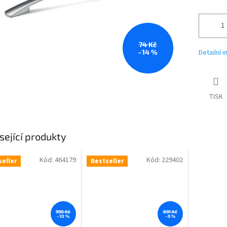
74 Kč
–14 %
Detailní 
TISK
sející produkty
Kód:
464179
Kód:
229402
seller
Bestseller
990 Kč
891 Kč
–10 %
–9 %