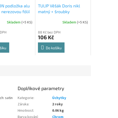
N podložka alu
TULIP Věšák Doris nikl
 nerezovou fólií
matný + šroubky
Skladem
(
>5 KS
)
Skladem
(
>5 KS
)
Průměrné
hodnocení
 DPH
88 Kč bez DPH
produktu
106 Kč
je
5,0
z
šíku
Do košíku
5
hvězdiček.
Doplňkové parametry
h: satin
Kategorie
:
Úchytky
Záruka
:
2 roky
Hmotnost
:
0.06 kg
Barva kování
:
Chrom