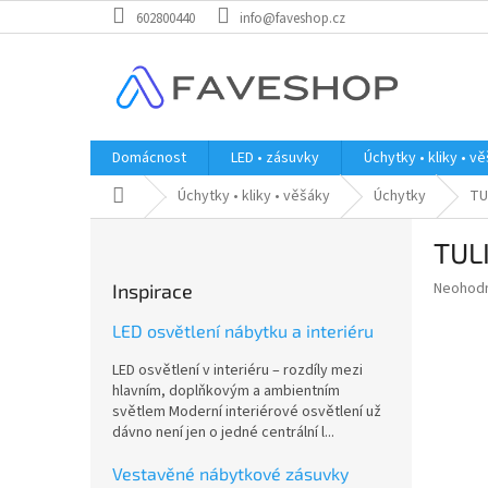
Přejít
602800440
info@faveshop.cz
na
obsah
Domácnost
LED • zásuvky
Úchytky • kliky • v
Domů
Úchytky • kliky • věšáky
Úchytky
TU
P
TUL
o
s
Průměr
Neohod
Inspirace
t
hodnoce
r
produkt
LED osvětlení nábytku a interiéru
a
je
LED osvětlení v interiéru – rozdíly mezi
0,0
n
hlavním, doplňkovým a ambientním
z
n
světlem Moderní interiérové osvětlení už
5
í
dávno není jen o jedné centrální l...
hvězdič
p
a
Vestavěné nábytkové zásuvky