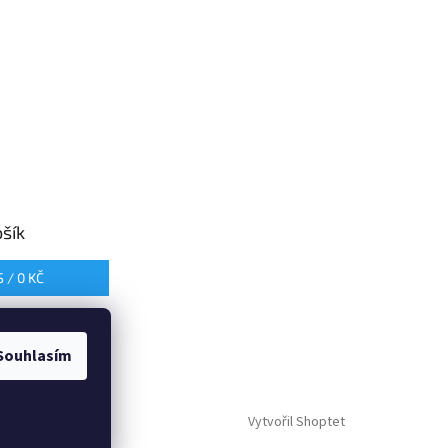
šík
S /
0 KČ
Souhlasím
Vytvořil Shoptet