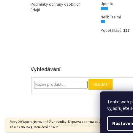
Ujde to
Podmínky ochrany osobních
údajů
Nelíbí se mi
Počet hlasů:
127
Vyhledávání
HLEDAT
Tento web p
vyjadřujete s
Slevy 20% po registrované živnostníky. Doprava zdarma od 2000Kč u balíkových
Nastaven
Copyright 2026
FAVESHOP
. Všechna práva vyhrazena.
zásilek do 15kg. Doručení do 48h.