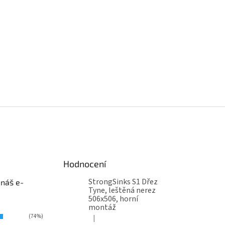
Hodnocení
StrongSinks S1 Dřez
 náš e-
Tyne, leštěná nerez
506x506, horní
montáž
(74%)
|
Hodnocení produktu je 5 z 5 hvězdiček.