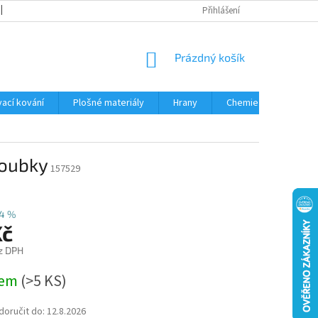
OBCHODNÍ PODMÍNKY
PODMÍNKY OCHRANY OSOBNÍCH ÚDAJŮ
Přihlášení
NÁKUPNÍ
Prázdný košík
KOŠÍK
ací kování
Plošné materiály
Hrany
Chemie • doplňky
roubky
157529
4 %
Kč
z DPH
dem
(
>5 KS
)
oručit do:
12.8.2026