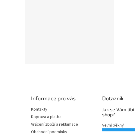
Z
á
p
a
t
Informace pro vás
Dotazník
í
Kontakty
Jak se Vám líbí
shop?
Doprava a platba
Vrácení zboží a reklamace
Velmi pěkný
Obchodní podmínky