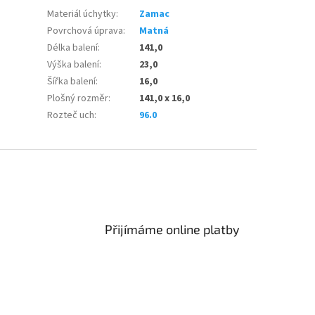
Materiál úchytky
:
Zamac
Povrchová úprava
:
Matná
Délka balení
:
141,0
Výška balení
:
23,0
Šířka balení
:
16,0
Plošný rozměr
:
141,0 x 16,0
Rozteč uch
:
96.0
Přijímáme online platby