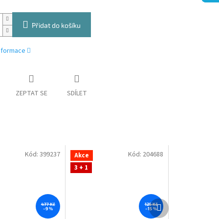
Přidat do košíku
informace
ZEPTAT SE
SDÍLET
Kód:
399237
Kód:
204688
Akce
3 + 1
Další
477 Kč
125 Kč
–9 %
–15 %
produkt