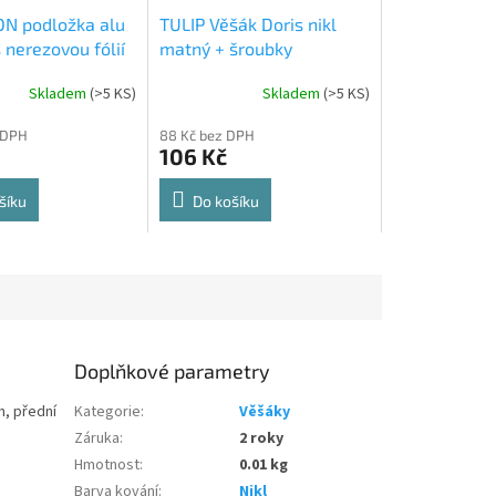
N podložka alu
TULIP Věšák Doris nikl
 nerezovou fólií
matný + šroubky
Skladem
(
>5 KS
)
Skladem
(
>5 KS
)
Průměrné
hodnocení
 DPH
88 Kč bez DPH
produktu
106 Kč
je
5,0
z
šíku
Do košíku
5
hvězdiček.
Doplňkové parametry
m, přední
Kategorie
:
Věšáky
Záruka
:
2 roky
Hmotnost
:
0.01 kg
Barva kování
:
Nikl