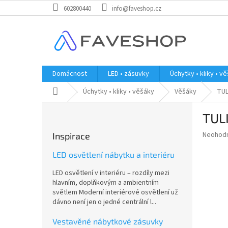
Přejít
602800440
info@faveshop.cz
na
obsah
Domácnost
LED • zásuvky
Úchytky • kliky • v
Domů
Úchytky • kliky • věšáky
Věšáky
TUL
P
TULI
o
s
Průměr
Neohod
Inspirace
t
hodnoce
r
produkt
LED osvětlení nábytku a interiéru
a
je
LED osvětlení v interiéru – rozdíly mezi
0,0
n
hlavním, doplňkovým a ambientním
z
n
světlem Moderní interiérové osvětlení už
5
í
dávno není jen o jedné centrální l...
hvězdič
p
a
Vestavěné nábytkové zásuvky