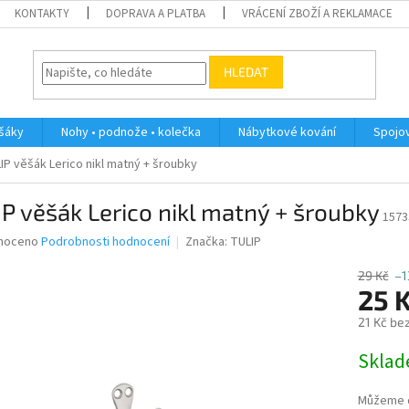
KONTAKTY
DOPRAVA A PLATBA
VRÁCENÍ ZBOŽÍ A REKLAMACE
HLEDAT
ěšáky
Nohy • podnože • kolečka
Nábytkové kování
Spojov
IP věšák Lerico nikl matný + šroubky
P věšák Lerico nikl matný + šroubky
1573
né
noceno
Podrobnosti hodnocení
Značka:
TULIP
ní
u
29 Kč
–1
25 
21 Kč be
Měrná
Skla
ek.
cena:
Můžeme d