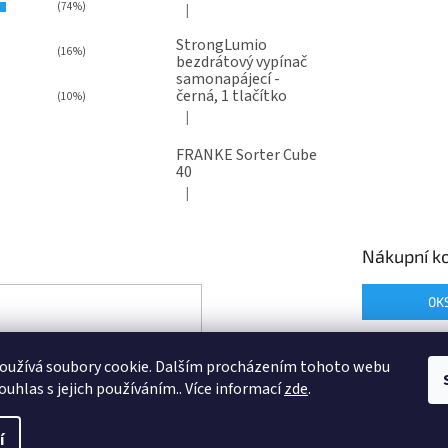
(74%)
|
Hodnocení produktu je 5 z 5 hvězdiček.
StrongLumio
(16%)
bezdrátový vypínač
samonapájecí -
černá, 1 tlačítko
(10%)
|
Hodnocení produktu je 4 z 5 hvězdiček.
FRANKE Sorter Cube
40
|
Hodnocení produktu je 3 z 5 hvězdiček.
Nákupní ko
0
K
oužívá soubory cookie. Dalším procházením tohoto webu
ouhlas s jejich používáním.. Více informací
zde
.
í