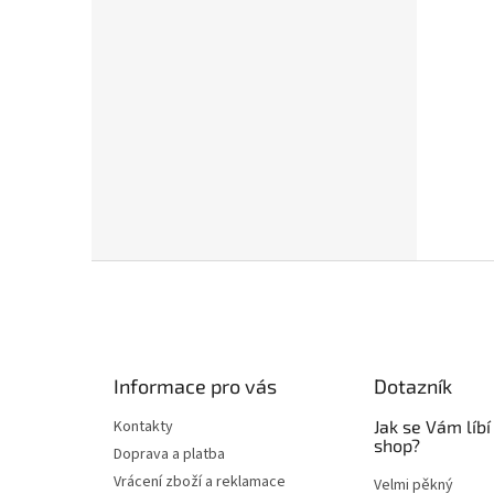
Z
á
p
a
t
Informace pro vás
Dotazník
í
Kontakty
Jak se Vám líbí
shop?
Doprava a platba
Vrácení zboží a reklamace
Velmi pěkný