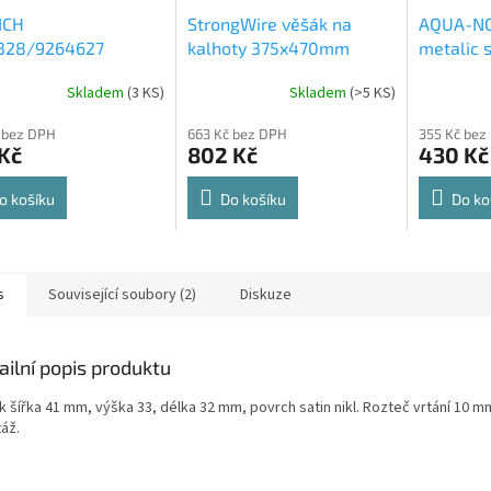
ICH
StrongWire věšák na
AQUA-NO
328/9264627
kalhoty 375x470mm
metalic s
rt Spin 360° otočná
564x500
Skladem
(
3 KS
)
Skladem
(
>5 KS
)
rné
Průměrné
Průměrné
e 8kg
cení
hodnocení
hodnocení
 bez DPH
663 Kč bez DPH
355 Kč bez
ktu
produktu
produktu
Kč
802 Kč
430 Kč
je
je
4,8
4,6
z
z
o košíku
Do košíku
Do ko
5
5
ček.
hvězdiček.
hvězdiček.
s
Související soubory (2)
Diskuze
ailní popis produktu
k šířka 41 mm, výška 33, délka 32 mm, povrch satin nikl. Rozteč vrtání 10 m
áž.