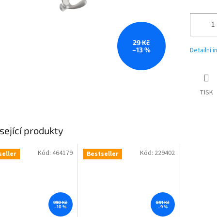
29 Kč
–13 %
Detailní 
TISK
sející produkty
Kód:
464179
Kód:
229402
seller
Bestseller
990 Kč
891 Kč
–10 %
–9 %