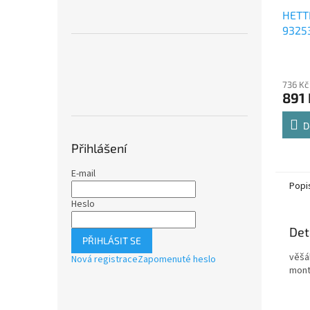
HETT
9325
Comfo
Průmě
polic
hodno
736 Kč
produ
891 
je
4,8
z
D
5
Přihlášení
hvězdi
E-mail
Popi
Heslo
Det
PŘIHLÁSIT SE
věšá
Nová registrace
Zapomenuté heslo
mont