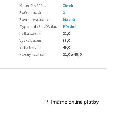
Materiál věšáku
:
Zinek
Počet háčků
:
2
Povrchová úprava
:
Matná
Typ montáže věšáku
:
Přední
Délka balení
:
21,0
Výška balení
:
33,0
Šířka balení
:
45,0
Plošný rozměr
:
21,0 x 45,0
Přijímáme online platby