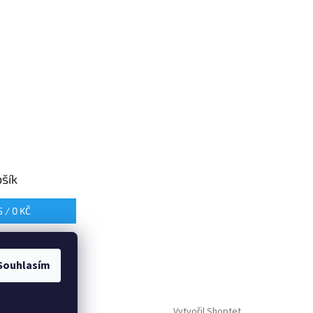
šík
S /
0 KČ
Souhlasím
Vytvořil Shoptet