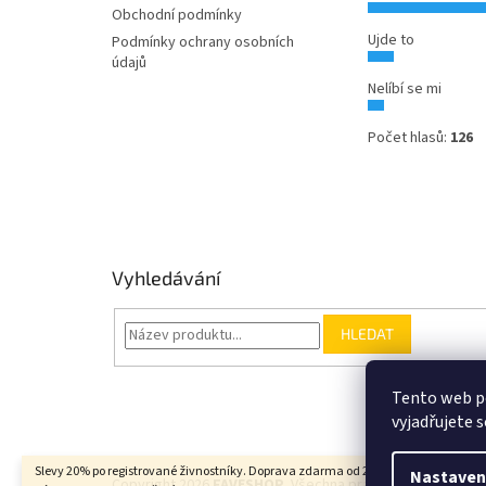
Obchodní podmínky
Ujde to
Podmínky ochrany osobních
údajů
Nelíbí se mi
Počet hlasů:
126
Vyhledávání
HLEDAT
Tento web p
vyjadřujete s
Slevy 20% po registrované živnostníky. Doprava zdarma od 2000Kč u balíkových
Nastaven
Copyright 2026
FAVESHOP
. Všechna práva vyhrazena.