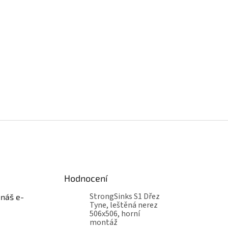
Hodnocení
StrongSinks S1 Dřez
 náš e-
Tyne, leštěná nerez
506x506, horní
montáž