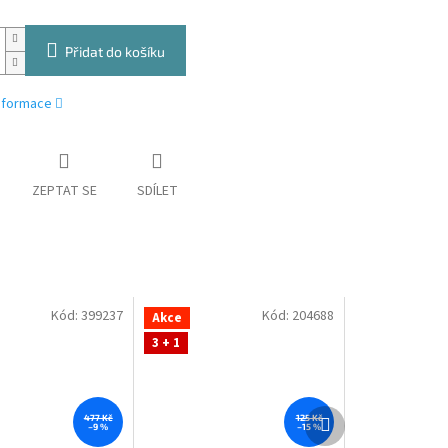
Přidat do košíku
informace
ZEPTAT SE
SDÍLET
Kód:
399237
Kód:
204688
Akce
3 + 1
Další
477 Kč
125 Kč
–9 %
–15 %
produkt