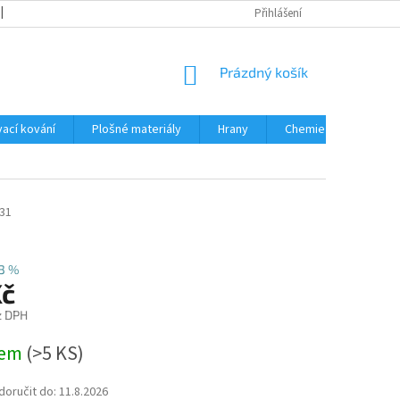
OBCHODNÍ PODMÍNKY
PODMÍNKY OCHRANY OSOBNÍCH ÚDAJŮ
Přihlášení
NÁKUPNÍ
Prázdný košík
KOŠÍK
ací kování
Plošné materiály
Hrany
Chemie • doplňky
31
3 %
Kč
z DPH
dem
(
>5 KS
)
oručit do:
11.8.2026