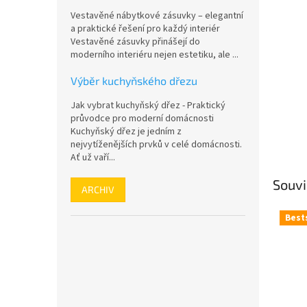
n
Vestavěné nábytkové zásuvky – elegantní
e
a praktické řešení pro každý interiér
l
Vestavěné zásuvky přinášejí do
moderního interiéru nejen estetiku, ale ...
Výběr kuchyňského dřezu
Jak vybrat kuchyňský dřez - Praktický
průvodce pro moderní domácnosti
Kuchyňský dřez je jedním z
nejvytíženějších prvků v celé domácnosti.
Ať už vaří...
Souvi
ARCHIV
Best