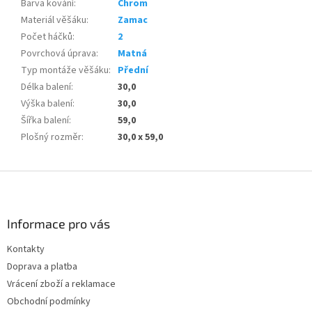
Barva kování
:
Chrom
Materiál věšáku
:
Zamac
Počet háčků
:
2
Povrchová úprava
:
Matná
Typ montáže věšáku
:
Přední
Délka balení
:
30,0
Výška balení
:
30,0
Šířka balení
:
59,0
Plošný rozměr
:
30,0 x 59,0
Z
á
p
a
Informace pro vás
t
Kontakty
í
Doprava a platba
Vrácení zboží a reklamace
Obchodní podmínky