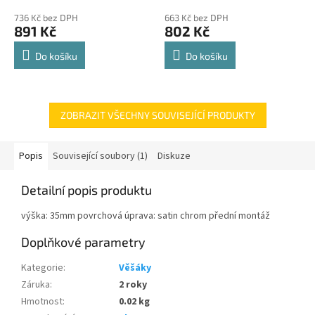
police 8kg
hodnocení
hodnocení
736 Kč bez DPH
663 Kč bez DPH
produktu
produktu
891 Kč
802 Kč
je
je
4,8
4,8
Do košíku
Do košíku
z
z
5
5
hvězdiček.
hvězdiček.
ZOBRAZIT VŠECHNY SOUVISEJÍCÍ PRODUKTY
Popis
Související soubory (1)
Diskuze
Detailní popis produktu
výška: 35mm povrchová úprava: satin chrom přední montáž
Doplňkové parametry
Kategorie
:
Věšáky
Záruka
:
2 roky
Hmotnost
:
0.02 kg