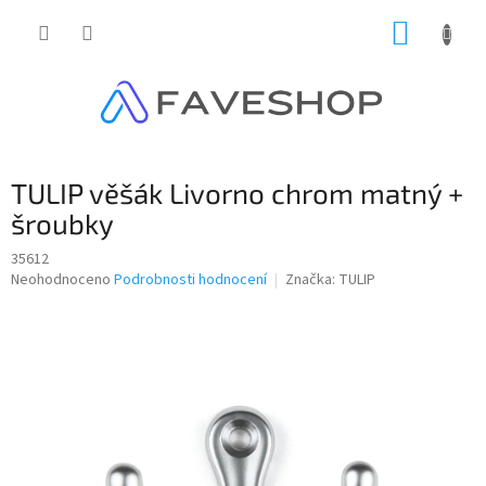
Přejít
NÁKUP
na
obsah
KOŠÍK
TULIP věšák Livorno chrom matný +
šroubky
35612
Průměrné
Neohodnoceno
Podrobnosti hodnocení
Značka:
TULIP
hodnocení
produktu
je
0,0
z
5
hvězdiček.