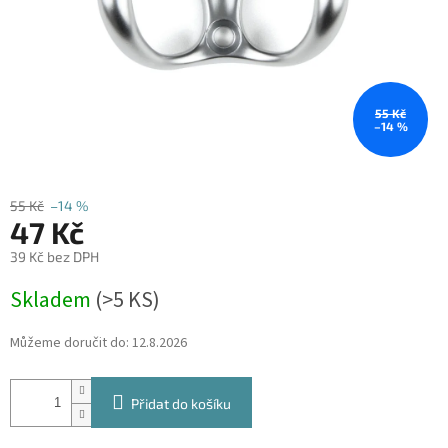
55 Kč
–14 %
55 Kč
–14 %
47 Kč
39 Kč bez DPH
Měrná
Skladem
(
>5 KS
)
cena:
Můžeme doručit do:
12.8.2026
Přidat do košíku