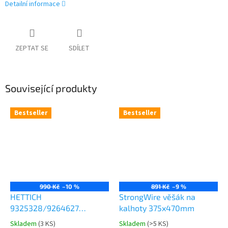
Detailní informace
ZEPTAT SE
SDÍLET
Související produkty
Bestseller
Bestseller
990 Kč
–10 %
891 Kč
–9 %
HETTICH
StrongWire věšák na
9325328/9264627
kalhoty 375x470mm
Comfort Spin 360° otočná
Skladem
(
3 KS
)
Skladem
(
>5 KS
)
Průměrné
Průměrné