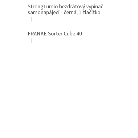
StrongLumio bezdrátový vypínač
samonapájecí - černá, 1 tlačítko
|
Hodnocení produktu je 4 z 5 hvězdiček.
FRANKE Sorter Cube 40
|
Hodnocení produktu je 3 z 5 hvězdiček.