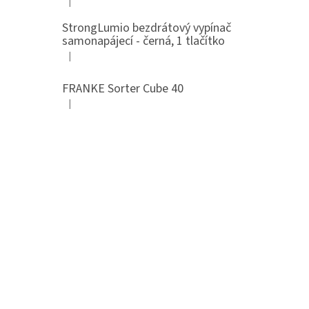
|
Hodnocení produktu je 5 z 5 hvězdiček.
StrongLumio bezdrátový vypínač
samonapájecí - černá, 1 tlačítko
|
Hodnocení produktu je 4 z 5 hvězdiček.
FRANKE Sorter Cube 40
|
Hodnocení produktu je 3 z 5 hvězdiček.