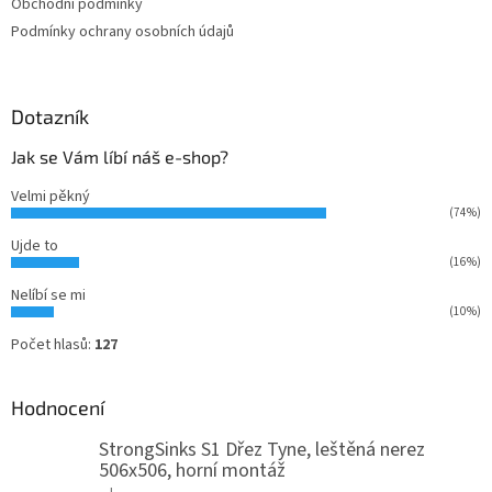
Obchodní podmínky
Podmínky ochrany osobních údajů
Dotazník
Jak se Vám líbí náš e-shop?
Velmi pěkný
(74%)
Ujde to
(16%)
Nelíbí se mi
(10%)
Počet hlasů:
127
Hodnocení
StrongSinks S1 Dřez Tyne, leštěná nerez
506x506, horní montáž