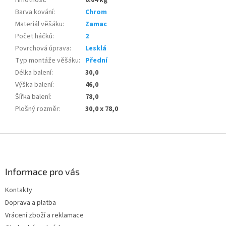
Barva kování
:
Chrom
Materiál věšáku
:
Zamac
Počet háčků
:
2
Povrchová úprava
:
Lesklá
Typ montáže věšáku
:
Přední
Délka balení
:
30,0
Výška balení
:
46,0
Šířka balení
:
78,0
Plošný rozměr
:
30,0 x 78,0
Z
á
p
a
Informace pro vás
t
Kontakty
í
Doprava a platba
Vrácení zboží a reklamace