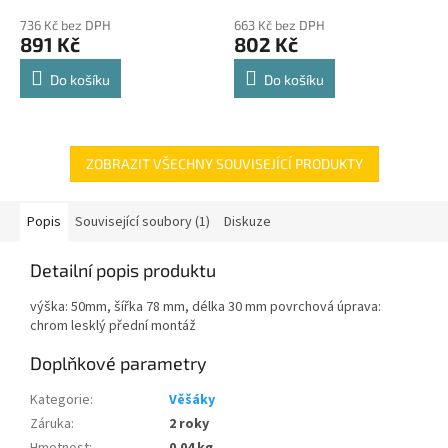
police 8kg
hodnocení
hodnocení
736 Kč bez DPH
663 Kč bez DPH
produktu
produktu
891 Kč
802 Kč
je
je
4,8
4,8
Do košíku
Do košíku
z
z
5
5
hvězdiček.
hvězdiček.
ZOBRAZIT VŠECHNY SOUVISEJÍCÍ PRODUKTY
Popis
Související soubory (1)
Diskuze
Detailní popis produktu
výška: 50mm, šířka 78 mm, délka 30 mm povrchová úprava:
chrom lesklý přední montáž
Doplňkové parametry
Kategorie
:
Věšáky
Záruka
:
2 roky
Hmotnost
:
0.04 kg