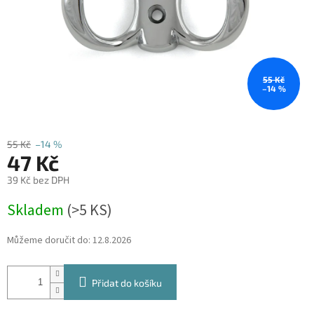
55 Kč
–14 %
55 Kč
–14 %
47 Kč
39 Kč bez DPH
Měrná
Skladem
(
>5 KS
)
cena:
Můžeme doručit do:
12.8.2026
Přidat do košíku