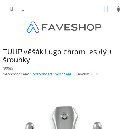
Přejít
NÁKUP
na
obsah
KOŠÍK
TULIP věšák Lugo chrom lesklý +
šroubky
35593
Průměrné
Neohodnoceno
Podrobnosti hodnocení
Značka:
TULIP
hodnocení
produktu
je
0,0
z
5
hvězdiček.