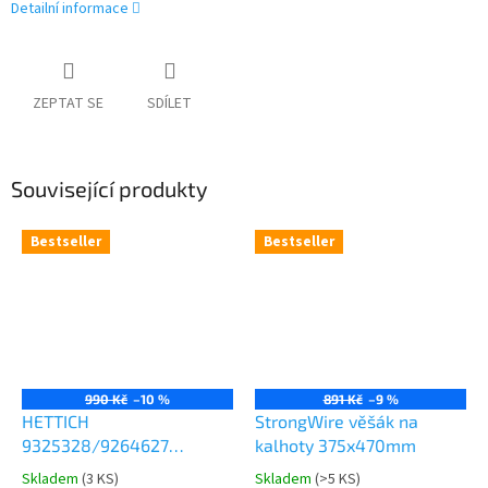
Detailní informace
ZEPTAT SE
SDÍLET
Související produkty
Bestseller
Bestseller
990 Kč
–10 %
891 Kč
–9 %
HETTICH
StrongWire věšák na
9325328/9264627
kalhoty 375x470mm
Comfort Spin 360° otočná
Skladem
(
3 KS
)
Skladem
(
>5 KS
)
Průměrné
Průměrné