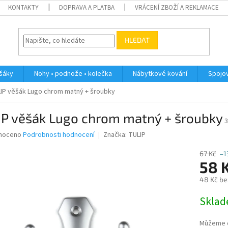
KONTAKTY
DOPRAVA A PLATBA
VRÁCENÍ ZBOŽÍ A REKLAMACE
HLEDAT
ěšáky
Nohy • podnože • kolečka
Nábytkové kování
Spojov
IP věšák Lugo chrom matný + šroubky
IP věšák Lugo chrom matný + šroubky
3
né
noceno
Podrobnosti hodnocení
Značka:
TULIP
ní
u
67 Kč
–1
58 
48 Kč be
Měrná
Skla
ek.
cena:
Můžeme d