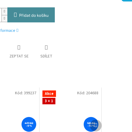
Přidat do košíku
informace
ZEPTAT SE
SDÍLET
Kód:
399237
Kód:
204688
Akce
3 + 1
Další
477 Kč
125 Kč
–9 %
–15 %
produkt