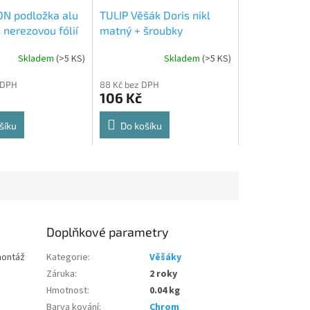
N podložka alu
TULIP Věšák Doris nikl
 nerezovou fólií
matný + šroubky
Skladem
(
>5 KS
)
Skladem
(
>5 KS
)
Průměrné
hodnocení
 DPH
88 Kč bez DPH
produktu
106 Kč
je
5,0
z
šíku
Do košíku
5
hvězdiček.
Doplňkové parametry
montáž
Kategorie
:
Věšáky
Záruka
:
2 roky
Hmotnost
:
0.04 kg
Barva kování
:
Chrom