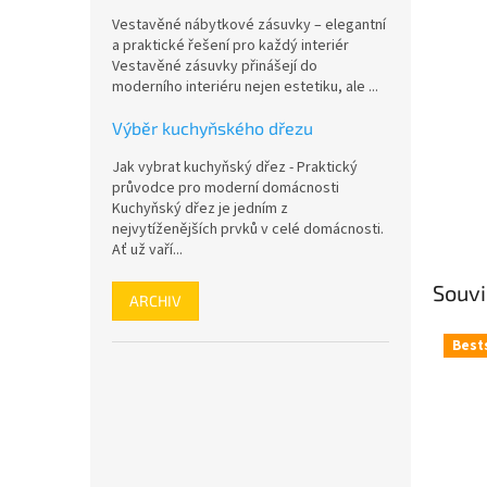
n
Vestavěné nábytkové zásuvky – elegantní
e
a praktické řešení pro každý interiér
l
Vestavěné zásuvky přinášejí do
moderního interiéru nejen estetiku, ale ...
Výběr kuchyňského dřezu
Jak vybrat kuchyňský dřez - Praktický
průvodce pro moderní domácnosti
Kuchyňský dřez je jedním z
nejvytíženějších prvků v celé domácnosti.
Ať už vaří...
Souvi
ARCHIV
Best