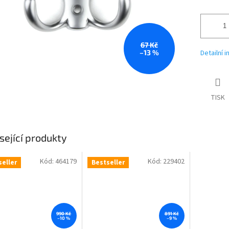
67 Kč
–13 %
Detailní 
TISK
sející produkty
Kód:
464179
Kód:
229402
seller
Bestseller
990 Kč
891 Kč
–10 %
–9 %