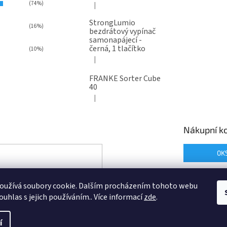
(74%)
|
Hodnocení produktu je 5 z 5 hvězdiček.
StrongLumio
(16%)
bezdrátový vypínač
samonapájecí -
černá, 1 tlačítko
(10%)
|
Hodnocení produktu je 4 z 5 hvězdiček.
FRANKE Sorter Cube
40
|
Hodnocení produktu je 3 z 5 hvězdiček.
Nákupní ko
0
K
oužívá soubory cookie. Dalším procházením tohoto webu
ouhlas s jejich používáním.. Více informací
zde
.
í