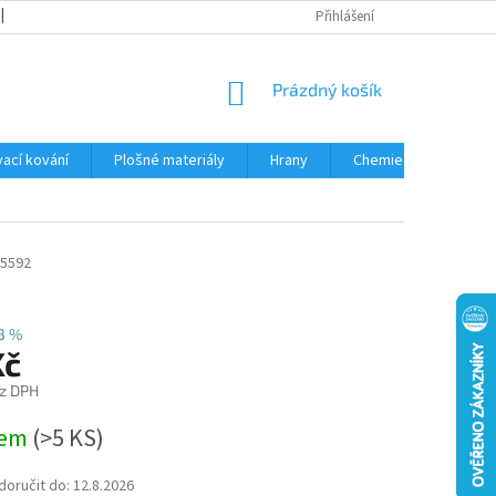
OBCHODNÍ PODMÍNKY
PODMÍNKY OCHRANY OSOBNÍCH ÚDAJŮ
Přihlášení
NÁKUPNÍ
Prázdný košík
KOŠÍK
ací kování
Plošné materiály
Hrany
Chemie • doplňky
5592
3 %
Kč
z DPH
dem
(
>5 KS
)
oručit do:
12.8.2026