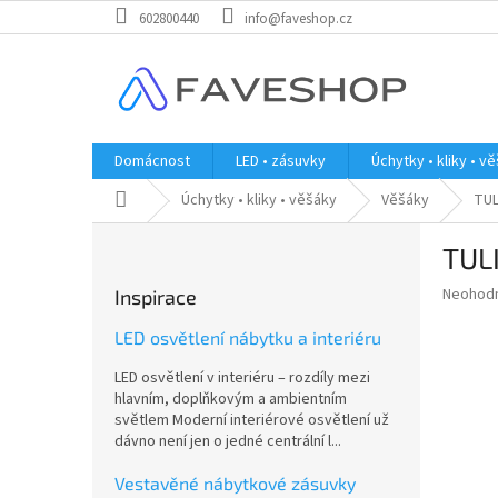
Přejít
602800440
info@faveshop.cz
na
obsah
Domácnost
LED • zásuvky
Úchytky • kliky • v
Domů
Úchytky • kliky • věšáky
Věšáky
TUL
P
TUL
o
s
Průměr
Neohod
Inspirace
t
hodnoce
r
produkt
LED osvětlení nábytku a interiéru
a
je
LED osvětlení v interiéru – rozdíly mezi
0,0
n
hlavním, doplňkovým a ambientním
z
n
světlem Moderní interiérové osvětlení už
5
í
dávno není jen o jedné centrální l...
hvězdič
p
a
Vestavěné nábytkové zásuvky