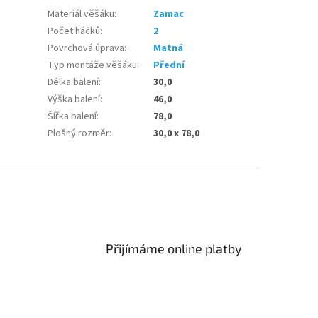
Materiál věšáku
:
Zamac
Počet háčků
:
2
Povrchová úprava
:
Matná
Typ montáže věšáku
:
Přední
Délka balení
:
30,0
Výška balení
:
46,0
Šířka balení
:
78,0
Plošný rozměr
:
30,0 x 78,0
Přijímáme online platby