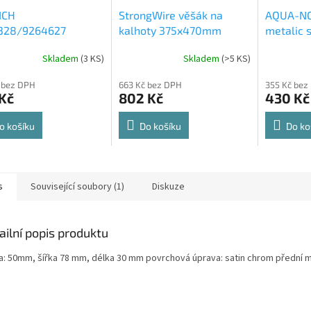
ICH
StrongWire věšák na
AQUA-NO
328/9264627
kalhoty 375x470mm
metalic s
rt Spin 360° otočná
564x500
Skladem
(
3 KS
)
Skladem
(
>5 KS
)
rné
Průměrné
Průměrné
e 8kg
cení
hodnocení
hodnocení
 bez DPH
663 Kč bez DPH
355 Kč bez
ktu
produktu
produktu
Kč
802 Kč
430 Kč
je
je
4,8
4,6
z
z
o košíku
Do košíku
Do ko
5
5
ček.
hvězdiček.
hvězdiček.
s
Související soubory (1)
Diskuze
ailní popis produktu
a: 50mm, šířka 78 mm, délka 30 mm povrchová úprava: satin chrom přední 