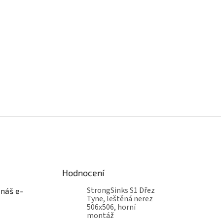
Hodnocení
StrongSinks S1 Dřez
 náš e-
Tyne, leštěná nerez
506x506, horní
montáž