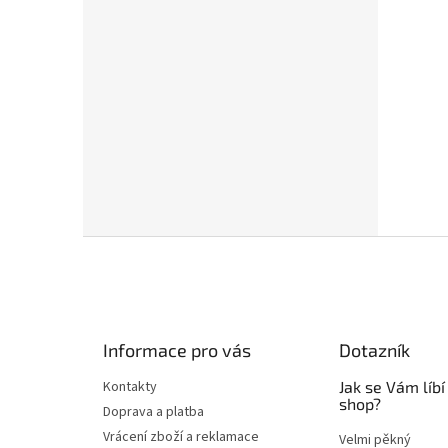
Z
á
p
a
t
Informace pro vás
Dotazník
í
Kontakty
Jak se Vám líbí
shop?
Doprava a platba
Vrácení zboží a reklamace
Velmi pěkný