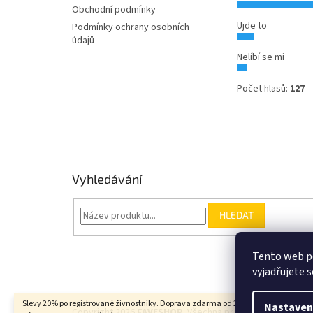
Obchodní podmínky
Ujde to
Podmínky ochrany osobních
údajů
Nelíbí se mi
Počet hlasů:
127
Vyhledávání
HLEDAT
Tento web p
vyjadřujete s
Slevy 20% po registrované živnostníky. Doprava zdarma od 2000Kč u balíkových
Nastaven
Copyright 2026
FAVESHOP
. Všechna práva vyhrazena.