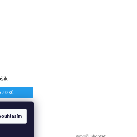
šík
S /
0 KČ
Souhlasím
Vytvořil Shoptet