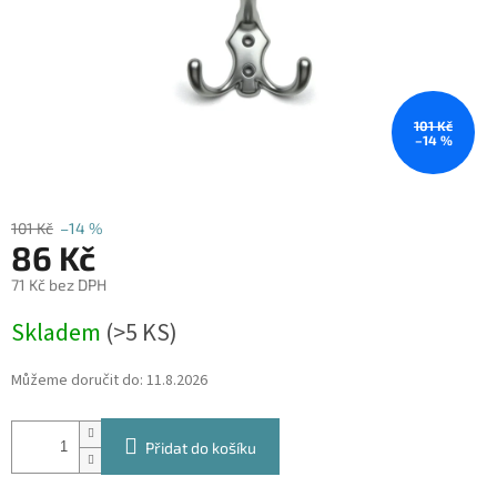
101 Kč
–14 %
101 Kč
–14 %
86 Kč
71 Kč bez DPH
Měrná
Skladem
(
>5 KS
)
cena:
Můžeme doručit do:
11.8.2026
Přidat do košíku