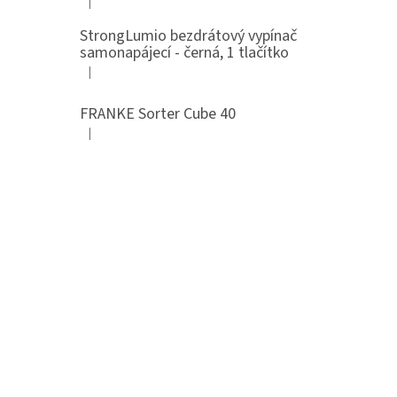
|
Hodnocení produktu je 5 z 5 hvězdiček.
StrongLumio bezdrátový vypínač
samonapájecí - černá, 1 tlačítko
|
Hodnocení produktu je 4 z 5 hvězdiček.
FRANKE Sorter Cube 40
|
Hodnocení produktu je 3 z 5 hvězdiček.