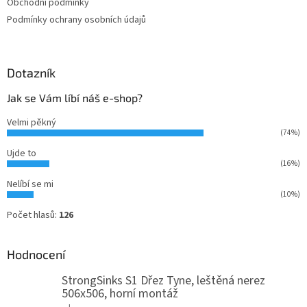
Obchodní podmínky
Podmínky ochrany osobních údajů
Dotazník
Jak se Vám líbí náš e-shop?
Velmi pěkný
(74%)
Ujde to
(16%)
Nelíbí se mi
(10%)
Počet hlasů:
126
Hodnocení
StrongSinks S1 Dřez Tyne, leštěná nerez
506x506, horní montáž