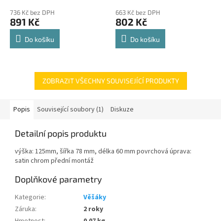
police 8kg
hodnocení
hodnocení
736 Kč bez DPH
663 Kč bez DPH
produktu
produktu
891 Kč
802 Kč
je
je
4,8
4,8
Do košíku
Do košíku
z
z
5
5
hvězdiček.
hvězdiček.
ZOBRAZIT VŠECHNY SOUVISEJÍCÍ PRODUKTY
Popis
Související soubory (1)
Diskuze
Detailní popis produktu
výška: 125mm, šířka 78 mm, délka 60 mm povrchová úprava:
satin chrom přední montáž
Doplňkové parametry
Kategorie
:
Věšáky
Záruka
:
2 roky
Hmotnost
:
0.07 kg