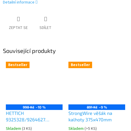
Detailní informace
ZEPTAT SE
SDÍLET
Související produkty
Bestseller
Bestseller
990 Kč
–10 %
891 Kč
–9 %
HETTICH
StrongWire věšák na
9325328/9264627
kalhoty 375x470mm
Comfort Spin 360° otočná
Skladem
(
3 KS
)
Skladem
(
>5 KS
)
Průměrné
Průměrné