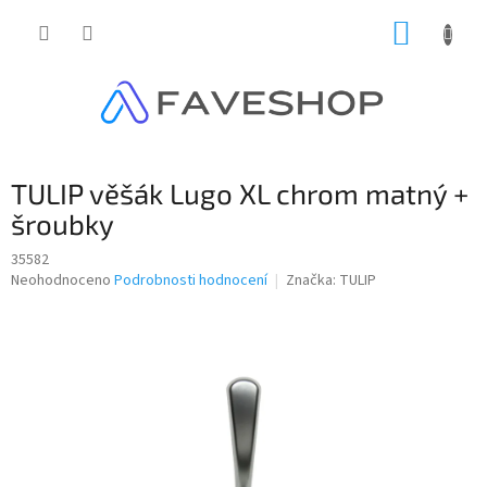
Přejít
NÁKUP
na
obsah
KOŠÍK
TULIP věšák Lugo XL chrom matný +
šroubky
35582
Průměrné
Neohodnoceno
Podrobnosti hodnocení
Značka:
TULIP
hodnocení
produktu
je
0,0
z
5
hvězdiček.