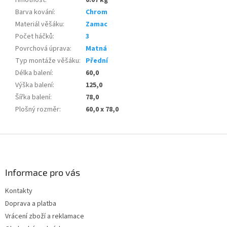
Barva kování
:
Chrom
Materiál věšáku
:
Zamac
Počet háčků
:
3
Povrchová úprava
:
Matná
Typ montáže věšáku
:
Přední
Délka balení
:
60,0
Výška balení
:
125,0
Šířka balení
:
78,0
Plošný rozměr
:
60,0 x 78,0
Z
á
p
a
Informace pro vás
t
Kontakty
í
Doprava a platba
Vrácení zboží a reklamace