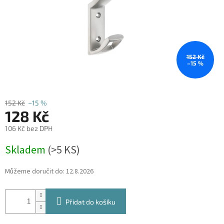
152 Kč
–15 %
152 Kč
–15 %
128 Kč
106 Kč bez DPH
Měrná
Skladem
(
>5 KS
)
cena:
Můžeme doručit do:
12.8.2026
Přidat do košíku