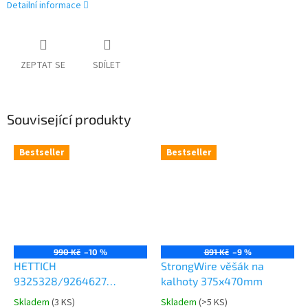
Detailní informace
ZEPTAT SE
SDÍLET
Související produkty
Bestseller
Bestseller
990 Kč
–10 %
891 Kč
–9 %
HETTICH
StrongWire věšák na
9325328/9264627
kalhoty 375x470mm
Comfort Spin 360° otočná
Skladem
(
3 KS
)
Skladem
(
>5 KS
)
Průměrné
Průměrné