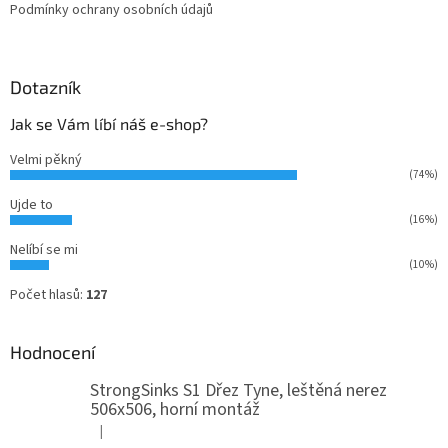
Podmínky ochrany osobních údajů
Dotazník
Jak se Vám líbí náš e-shop?
Velmi pěkný
(74%)
Ujde to
(16%)
Nelíbí se mi
(10%)
Počet hlasů:
127
Hodnocení
StrongSinks S1 Dřez Tyne, leštěná nerez
506x506, horní montáž
|
Hodnocení produktu je 5 z 5 hvězdiček.