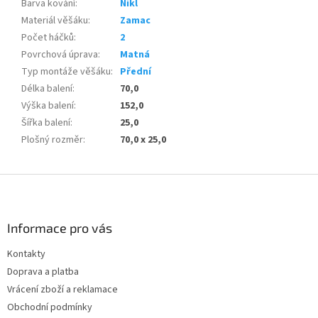
Barva kování
:
Nikl
Materiál věšáku
:
Zamac
Počet háčků
:
2
Povrchová úprava
:
Matná
Typ montáže věšáku
:
Přední
Délka balení
:
70,0
Výška balení
:
152,0
Šířka balení
:
25,0
Plošný rozměr
:
70,0 x 25,0
Z
á
p
a
Informace pro vás
t
Kontakty
í
Doprava a platba
Vrácení zboží a reklamace
Obchodní podmínky