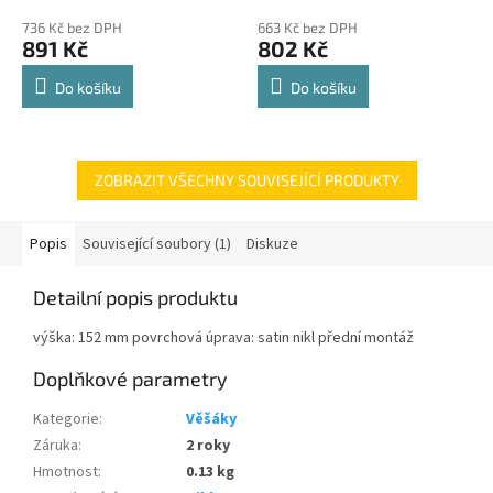
police 8kg
hodnocení
hodnocení
736 Kč bez DPH
663 Kč bez DPH
produktu
produktu
891 Kč
802 Kč
je
je
4,8
4,8
Do košíku
Do košíku
z
z
5
5
hvězdiček.
hvězdiček.
ZOBRAZIT VŠECHNY SOUVISEJÍCÍ PRODUKTY
Popis
Související soubory (1)
Diskuze
Detailní popis produktu
výška: 152 mm povrchová úprava: satin nikl přední montáž
Doplňkové parametry
Kategorie
:
Věšáky
Záruka
:
2 roky
Hmotnost
:
0.13 kg