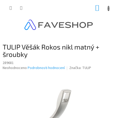
Přejít
NÁKUP
na
obsah
KOŠÍK
TULIP Věšák Rokos nikl matný +
šroubky
289681
Průměrné
Neohodnoceno
Podrobnosti hodnocení
Značka:
TULIP
hodnocení
produktu
je
0,0
z
5
hvězdiček.