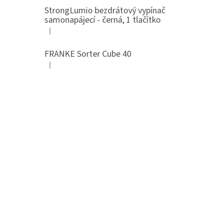
StrongLumio bezdrátový vypínač
samonapájecí - černá, 1 tlačítko
|
Hodnocení produktu je 4 z 5 hvězdiček.
FRANKE Sorter Cube 40
|
Hodnocení produktu je 3 z 5 hvězdiček.