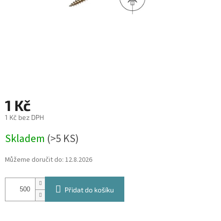
1 Kč
1 Kč bez DPH
Měrná
Skladem
(
>5 KS
)
cena:
Můžeme doručit do:
12.8.2026
Přidat do košíku