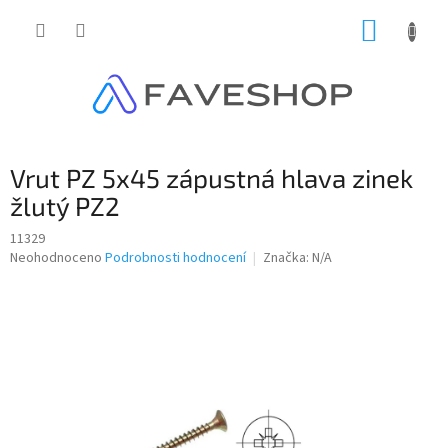
Přejít
NÁKUP
na
obsah
KOŠÍK
Vrut PZ 5x45 zápustná hlava zinek
žlutý PZ2
11329
Průměrné
Neohodnoceno
Podrobnosti hodnocení
Značka:
N/A
hodnocení
produktu
je
0,0
z
5
hvězdiček.