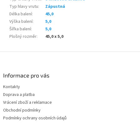
Typ hlavy vrutu
:
Zápustná
Délka balení
:
45,0
Výška balení
:
5,0
Šířka balení
:
5,0
Plošný rozměr
:
45,0 x 5,0
Z
á
p
a
Informace pro vás
t
Kontakty
í
Doprava a platba
Vrácení zboží a reklamace
Obchodní podmínky
Podmínky ochrany osobních údajů