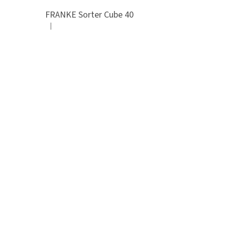
FRANKE Sorter Cube 40
|
Hodnocení produktu je 3 z 5 hvězdiček.