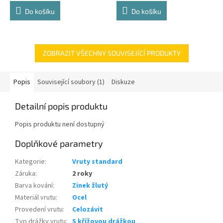
4,8
4,8
Do košíku
Do košíku
z
z
5
5
hvězdiček.
hvězdiček.
ZOBRAZIT VŠECHNY SOUVISEJÍCÍ PRODUKTY
Popis
Související soubory (1)
Diskuze
Detailní popis produktu
Popis produktu není dostupný
Doplňkové parametry
Kategorie
:
Vruty standard
Záruka
:
2 roky
Barva kování
:
Zinek žlutý
Materiál vrutu
:
Ocel
Provedení vrutu
:
Celozávit
Typ drážky vrutu
:
S křížovou drážkou