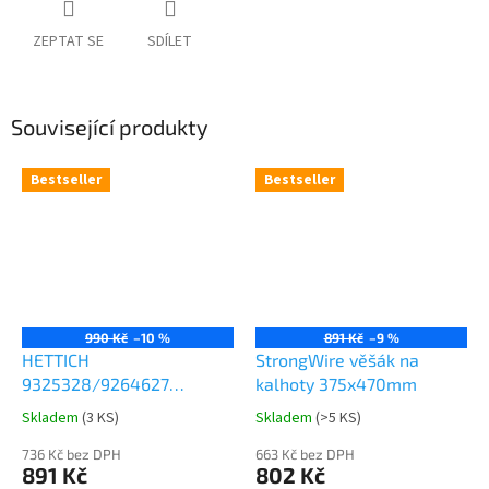
ZEPTAT SE
SDÍLET
Související produkty
Bestseller
Bestseller
990 Kč
–10 %
891 Kč
–9 %
HETTICH
StrongWire věšák na
9325328/9264627
kalhoty 375x470mm
Comfort Spin 360° otočná
Skladem
(
3 KS
)
Skladem
(
>5 KS
)
Průměrné
Průměrné
police 8kg
hodnocení
hodnocení
736 Kč bez DPH
663 Kč bez DPH
produktu
produktu
891 Kč
802 Kč
je
je