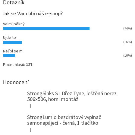
Dotazník
Jak se Vám líbí náš e-shop?
Velmi pěkný
(74%)
Ujde to
(16%)
Nelíbí se mi
(10%)
Počet hlasů:
127
Hodnocení
StrongSinks S1 Dřez Tyne, leštěná nerez
506x506, horní montáž
|
Hodnocení produktu je 5 z 5 hvězdiček.
StrongLumio bezdrátový vypínač
samonapájecí - černá, 1 tlačítko
|
Hodnocení produktu je 4 z 5 hvězdiček.