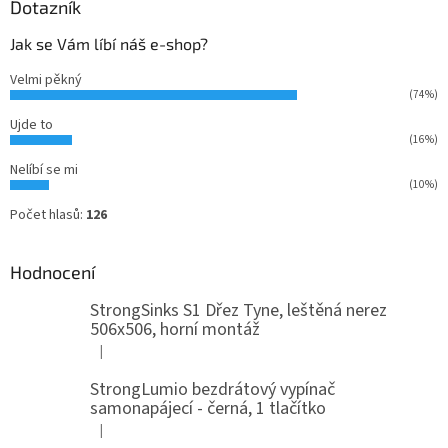
Dotazník
Jak se Vám líbí náš e-shop?
Velmi pěkný
(74%)
Ujde to
(16%)
Nelíbí se mi
(10%)
Počet hlasů:
126
Hodnocení
StrongSinks S1 Dřez Tyne, leštěná nerez
506x506, horní montáž
|
Hodnocení produktu je 5 z 5 hvězdiček.
StrongLumio bezdrátový vypínač
samonapájecí - černá, 1 tlačítko
|
Hodnocení produktu je 4 z 5 hvězdiček.