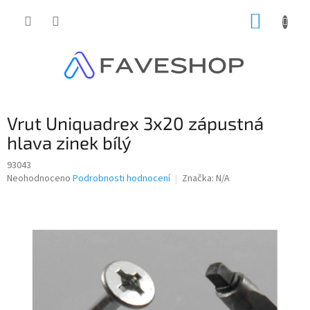
Přejít
NÁKUP
na
obsah
KOŠÍK
Vrut Uniquadrex 3x20 zápustná
hlava zinek bílý
93043
Průměrné
Neohodnoceno
Podrobnosti hodnocení
Značka:
N/A
hodnocení
produktu
je
0,0
z
5
hvězdiček.