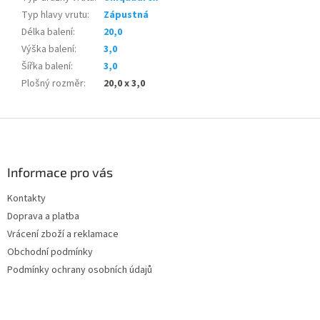
Typ hlavy vrutu
:
Zápustná
Délka balení
:
20,0
Výška balení
:
3,0
Šířka balení
:
3,0
Plošný rozměr
:
20,0 x 3,0
Z
á
p
a
Informace pro vás
t
Kontakty
í
Doprava a platba
Vrácení zboží a reklamace
Obchodní podmínky
Podmínky ochrany osobních údajů