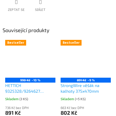
ZEPTAT SE
SDÍLET
Související produkty
Bestseller
Bestseller
990 Kč
–10 %
891 Kč
–9 %
HETTICH
StrongWire věšák na
9325328/9264627
kalhoty 375x470mm
Comfort Spin 360° otočná
Skladem
(
3 KS
)
Skladem
(
>5 KS
)
Průměrné
Průměrné
police 8kg
hodnocení
hodnocení
736 Kč bez DPH
663 Kč bez DPH
produktu
produktu
891 Kč
802 Kč
je
je