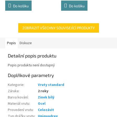
4,8
4,8
Do košíku
Do košíku
z
z
5
5
hvězdiček.
hvězdiček.
ZOBRAZIT VŠECHNY SOUVISEJÍCÍ PRODUKTY
Popis
Diskuze
Detailní popis produktu
Popis produktu není dostupný
Doplňkové parametry
Kategorie
:
Vruty standard
Záruka
:
2 roky
Barva kování
:
Zinek bílý
Materiál vrutu
:
Ocel
Provedení vrutu
:
Celozávit
Typ drážky vrutu
:
Uniquadrex