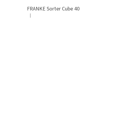
FRANKE Sorter Cube 40
|
Hodnocení produktu je 3 z 5 hvězdiček.