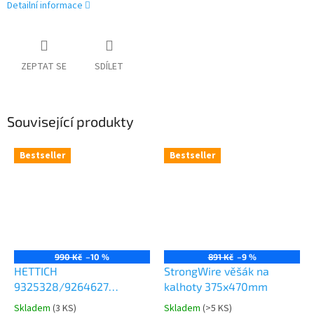
Detailní informace
ZEPTAT SE
SDÍLET
Související produkty
Bestseller
Bestseller
990 Kč
–10 %
891 Kč
–9 %
HETTICH
StrongWire věšák na
9325328/9264627
kalhoty 375x470mm
Comfort Spin 360° otočná
Skladem
(
3 KS
)
Skladem
(
>5 KS
)
Průměrné
Průměrné