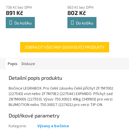
police 8kg
hodnocení
hodnocení
736 Kč bez DPH
663 Kč bez DPH
produktu
produktu
891 Kč
802 Kč
je
je
4,8
4,8
Do košíku
Do košíku
z
z
5
5
hvězdiček.
hvězdiček.
ZOBRAZIT VŠECHNY SOUVISEJÍCÍ PRODUKTY
Popis
Diskuze
Detailní popis produktu
Bočnice LEGRABOX. Pro čelní zásuvku čelní příchyt ZF7M7002
(227543) vrut nebo ZF7M70E2 (227544 ) EXPANDO. Příchyt zad
ZB7M000S (227553). Výsuv 750.3001S 40kg (349903) pro verzi
BLUMOTION nebo 750.3001T (227421) pro verzi TIP-ON.
Doplňkové parametry
Kategorie
:
Výsuvy a bočnice