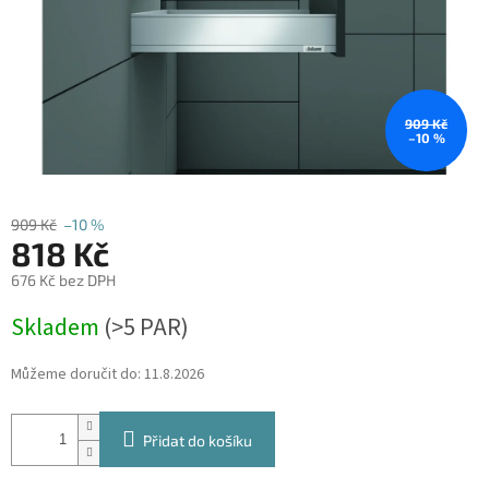
909 Kč
–10 %
909 Kč
–10 %
818 Kč
676 Kč bez DPH
Měrná
Skladem
(
>5 PAR
)
cena:
Můžeme doručit do:
11.8.2026
Přidat do košíku