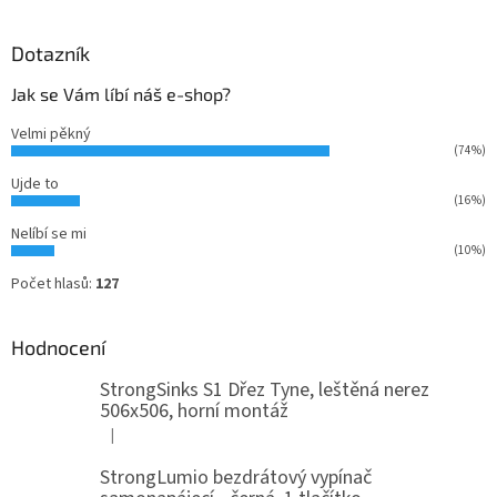
Dotazník
Jak se Vám líbí náš e-shop?
Velmi pěkný
(74%)
Ujde to
(16%)
Nelíbí se mi
(10%)
Počet hlasů:
127
Hodnocení
StrongSinks S1 Dřez Tyne, leštěná nerez
506x506, horní montáž
|
Hodnocení produktu je 5 z 5 hvězdiček.
StrongLumio bezdrátový vypínač