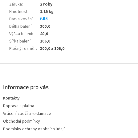
Záruka
:
2 roky
Hmotnost
:
1.15 kg
Barva kování
:
Bílá
Délka balení
:
300,0
Výška balení
:
40,0
Šířka balení
:
106,0
Plošný rozměr
:
300,0 x 106,0
Z
á
p
a
Informace pro vás
t
Kontakty
í
Doprava a platba
Vrácení zboží a reklamace
Obchodní podmínky
Podmínky ochrany osobních údajů