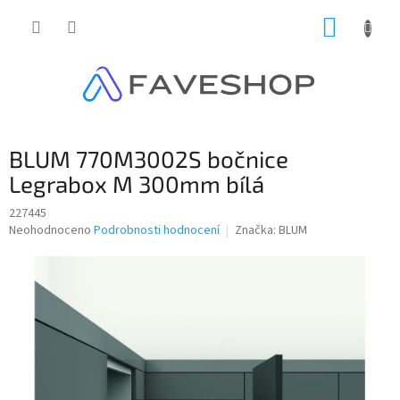
Přejít
NÁKUP
na
obsah
KOŠÍK
BLUM 770M3002S bočnice
Legrabox M 300mm bílá
227445
Průměrné
Neohodnoceno
Podrobnosti hodnocení
Značka:
BLUM
hodnocení
produktu
je
0,0
z
5
hvězdiček.