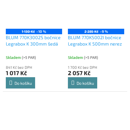
1 130 Kč
–10 %
2 285 Kč
–9 %
BLUM 770K3002S bočnice
BLUM 770K5002I bočnice
Legrabox K 300mm šedá
Legrabox K 500mm nerez
Skladem
(
>5 PAR
)
Skladem
(
>5 PAR
)
841 Kč bez DPH
1 700 Kč bez DPH
1 017 Kč
2 057 Kč
Do košíku
Do košíku