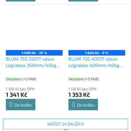
1 490 Kč
–10 %
1 503 Kč
–9 %
BLUM 750.3501T výsuv
BLUM 750.4001T výsuv
Legrabox 350mm/40kg
Legrabox 400mm/40kg
Tip-on
Tip-on
Skladem
(
>5 PAR
)
Skladem
(
>5 PAR
)
1 108 Kč bez DPH
1 118 Kč bez DPH
1 341 Kč
1 353 Kč
Do košíku
Do košíku
NAČÍST 24 DALŠÍCH