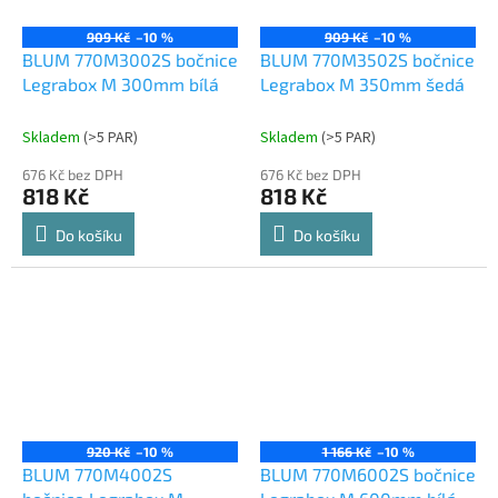
909 Kč
–10 %
909 Kč
–10 %
BLUM 770M3002S bočnice
BLUM 770M3502S bočnice
Legrabox M 300mm bílá
Legrabox M 350mm šedá
Skladem
(
>5 PAR
)
Skladem
(
>5 PAR
)
676 Kč bez DPH
676 Kč bez DPH
818 Kč
818 Kč
Do košíku
Do košíku
920 Kč
–10 %
1 166 Kč
–10 %
BLUM 770M4002S
BLUM 770M6002S bočnice