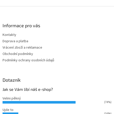
Z
á
p
a
Informace pro vás
t
Kontakty
í
Doprava a platba
Vrácení zboží a reklamace
Obchodní podmínky
Podmínky ochrany osobních údajů
Dotazník
Jak se Vám líbí náš e-shop?
Velmi pěkný
(74%)
Ujde to
(16%)