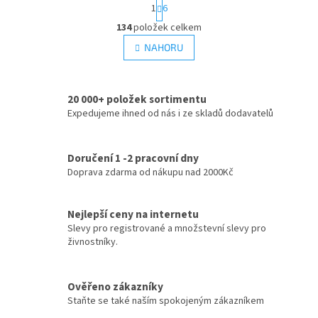
S
1
6
t
O
r
134
položek celkem
v
á
l
NAHORU
n
á
k
d
o
v
a
á
20 000+ položek sortimentu
c
n
Expedujeme ihned od nás i ze skladů dodavatelů
í
í
p
r
v
Doručení 1 -2 pracovní dny
k
Doprava zdarma od nákupu nad 2000Kč
y
v
ý
Nejlepší ceny na internetu
p
Slevy pro registrované a množstevní slevy pro
i
živnostníky.
s
u
Ověřeno zákazníky
Staňte se také naším spokojeným zákazníkem