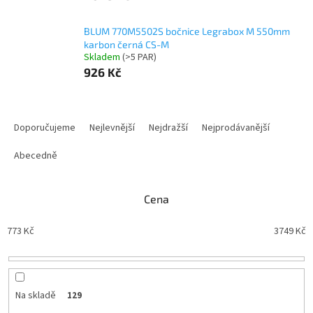
BLUM 770M5502S bočnice Legrabox M 550mm
karbon černá CS-M
Skladem
(
>5 PAR
)
926 Kč
Ř
a
Doporučujeme
Nejlevnější
Nejdražší
Nejprodávanější
z
e
Abecedně
n
í
Cena
p
r
773
Kč
3749
Kč
o
d
u
k
t
Na skladě
129
ů