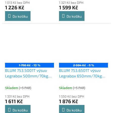
1 013 Kč bez DPH
1 321 Kč bez DPH
1 226 Kč
1 599 Kč
Do košíku
Do košíku
1 790 Kč
–10 %
2 084 Kč
–9 %
BLUM 753.5001T výsuv
BLUM 753.6501T výsuv
Legrabox 500mm/70kg
Legrabox 650mm/70kg
Tip-on
Tip-on
Skladem
(
>5 PAR
)
Skladem
(
>5 PAR
)
1 331 Kč bez DPH
1 550 Kč bez DPH
1 611 Kč
1 876 Kč
Do košíku
Do košíku