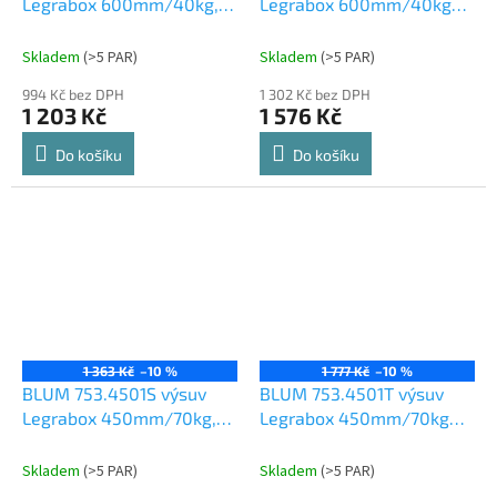
Legrabox 600mm/40kg,
Legrabox 600mm/40kg
Blumotion, TOB
Tip-on
Skladem
(
>5 PAR
)
Skladem
(
>5 PAR
)
994 Kč bez DPH
1 302 Kč bez DPH
1 203 Kč
1 576 Kč
Do košíku
Do košíku
1 363 Kč
–10 %
1 777 Kč
–10 %
BLUM 753.4501S výsuv
BLUM 753.4501T výsuv
Legrabox 450mm/70kg,
Legrabox 450mm/70kg
Blumotion, TOB
Tip-on
Skladem
(
>5 PAR
)
Skladem
(
>5 PAR
)