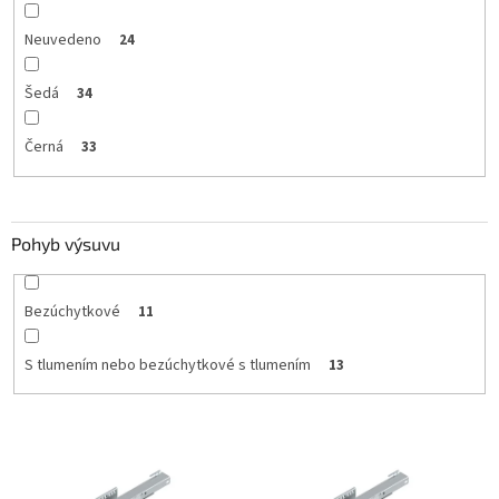
Neuvedeno
24
Šedá
34
Černá
33
Pohyb výsuvu
Bezúchytkové
11
S tlumením nebo bezúchytkové s tlumením
13
V
ý