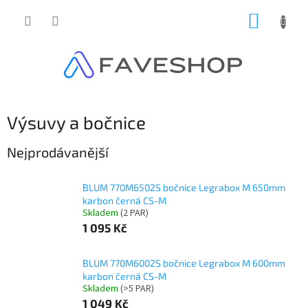
Přejít
NÁKUP
na
obsah
KOŠÍK
Výsuvy a bočnice
Nejprodávanější
BLUM 770M6502S bočnice Legrabox M 650mm
karbon černá CS-M
Skladem
(
2 PAR
)
1 095 Kč
BLUM 770M6002S bočnice Legrabox M 600mm
karbon černá CS-M
Skladem
(
>5 PAR
)
1 049 Kč