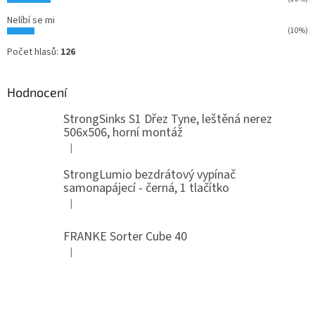
Nelíbí se mi
(10%)
Počet hlasů:
126
Hodnocení
StrongSinks S1 Dřez Tyne, leštěná nerez
506x506, horní montáž
|
Hodnocení produktu je 5 z 5 hvězdiček.
StrongLumio bezdrátový vypínač
samonapájecí - černá, 1 tlačítko
|
Hodnocení produktu je 4 z 5 hvězdiček.
FRANKE Sorter Cube 40
|
Hodnocení produktu je 3 z 5 hvězdiček.