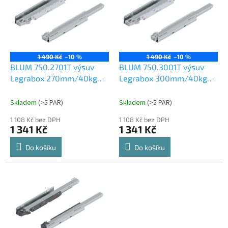
p
i
s
p
r
o
1 490 Kč
–10 %
1 490 Kč
–10 %
d
BLUM 750.2701T výsuv
BLUM 750.3001T výsuv
u
Legrabox 270mm/40kg
Legrabox 300mm/40kg
k
Tip-on
Tip-on
t
Skladem
(
>5 PAR
)
Skladem
(
>5 PAR
)
ů
1 108 Kč bez DPH
1 108 Kč bez DPH
1 341 Kč
1 341 Kč
Do košíku
Do košíku