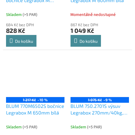
bočnice Legrabox M
Legrabox M 600mm bílá
400mm bílá
Skladem
(
>5 PAR
)
Momentálně nedostupné
684 Kč bez DPH
867 Kč bez DPH
828 Kč
1 049 Kč
Do košíku
Do košíku
1 217 Kč
–10 %
1 075 Kč
–9 %
BLUM 770M6502S bočnice
BLUM 750.2701S výsuv
Legrabox M 650mm bílá
Legrabox 270mm/40kg,
Blumotion, TOB
Skladem
(
>5 PAR
)
Skladem
(
>5 PAR
)