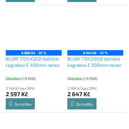
2 886 Kč
–10 %
2 941 Kč
–10 %
BLUM 770C4502I bočnice
BLUM 770C5002I bočnice
Legrabox C 450mm nerez
Legrabox C 500mm nerez
Skladem
(
>5 PAR
)
Skladem
(
>5 PAR
)
2 146 Kč bez DPH
2 188 Kč bez DPH
2 597 Kč
2 647 Kč
Do košíku
Do košíku