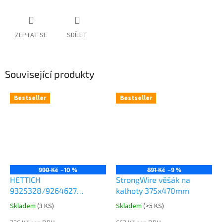
ZEPTAT SE
SDÍLET
Související produkty
Bestseller
Bestseller
990 Kč
–10 %
891 Kč
–9 %
HETTICH
StrongWire věšák na
9325328/9264627
kalhoty 375x470mm
Comfort Spin 360° otočná
Skladem
(
3 KS
)
Skladem
(
>5 KS
)
Průměrné
Průměrné
police 8kg
hodnocení
hodnocení