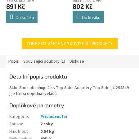
736 Kč bez DPH
663 Kč bez DPH
produktu
produktu
891 Kč
802 Kč
je
je
4,8
4,8
Do košíku
Do košíku
z
z
5
5
hvězdiček.
hvězdiček.
ZOBRAZIT VŠECHNY SOUVISEJÍCÍ PRODUKTY
Popis
Související soubory (1)
Diskuze
Detailní popis produktu
Sklo. Sada obsahuje 2 ks Top Side. Adaptéry Top Side ( č.294849
) je třeba objednat zvlášť.
Doplňkové parametry
Kategorie
:
Příslušenství
Záruka
:
2 roky
Hmotnost
:
0.54 kg
Délka balení
:
495,0