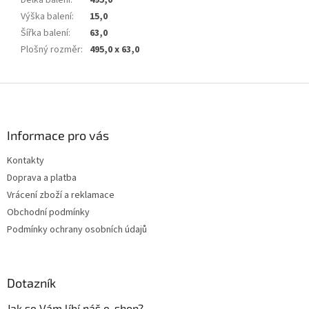
Výška balení
:
15,0
Šířka balení
:
63,0
Plošný rozměr
:
495,0 x 63,0
Z
á
p
a
Informace pro vás
t
Kontakty
í
Doprava a platba
Vrácení zboží a reklamace
Obchodní podmínky
Podmínky ochrany osobních údajů
Dotazník
Jak se Vám líbí náš e-shop?