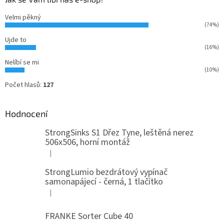
Velmi pěkný
(74%)
Ujde to
(16%)
Nelíbí se mi
(10%)
Počet hlasů:
127
Hodnocení
StrongSinks S1 Dřez Tyne, leštěná nerez
506x506, horní montáž
|
Hodnocení produktu je 5 z 5 hvězdiček.
StrongLumio bezdrátový vypínač
samonapájecí - černá, 1 tlačítko
|
Hodnocení produktu je 4 z 5 hvězdiček.
FRANKE Sorter Cube 40