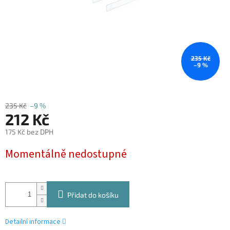
235 Kč
–9 %
235 Kč
–9 %
212 Kč
175 Kč bez DPH
Měrná
Momentálně nedostupné
cena:
Přidat do košíku
Detailní informace