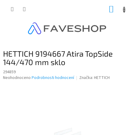
Přejít
NÁKUP
na
obsah
KOŠÍK
HETTICH 9194667 Atira TopSide
144/470 mm sklo
294859
Průměrné
Neohodnoceno
Podrobnosti hodnocení
Značka:
HETTICH
hodnocení
produktu
je
0,0
z
5
hvězdiček.