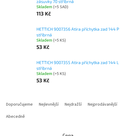
zásuvky 70 stříbrná
Skladem
(
>5 SAD
)
113 Kč
HETTICH 9007356 Atira příchytka zad 144 P
stříbrná
Skladem
(
>5 KS
)
53 Kč
HETTICH 9007355 Atira příchytka zad 144 L
stříbrná
Skladem
(
>5 KS
)
53 Kč
Ř
a
Doporučujeme
Nejlevnější
Nejdražší
Nejprodávanější
z
e
Abecedně
n
í
Cena