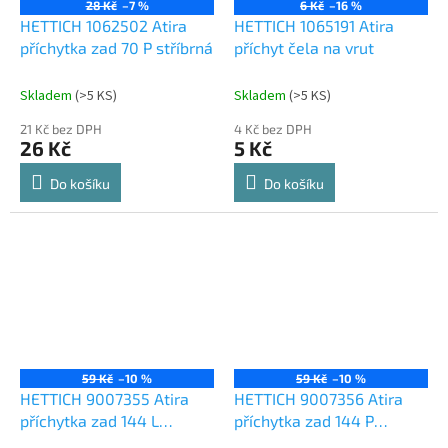
28 Kč
–7 %
6 Kč
–16 %
HETTICH 1062502 Atira
HETTICH 1065191 Atira
příchytka zad 70 P stříbrná
příchyt čela na vrut
Skladem
(
>5 KS
)
Skladem
(
>5 KS
)
21 Kč bez DPH
4 Kč bez DPH
26 Kč
5 Kč
Do košíku
Do košíku
59 Kč
–10 %
59 Kč
–10 %
HETTICH 9007355 Atira
HETTICH 9007356 Atira
příchytka zad 144 L
příchytka zad 144 P
stříbrná
stříbrná