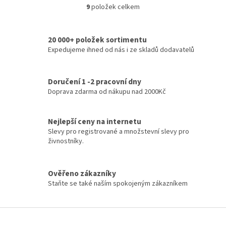
9
položek celkem
O
v
l
20 000+ položek sortimentu
á
d
Expedujeme ihned od nás i ze skladů dodavatelů
a
c
í
Doručení 1 -2 pracovní dny
p
Doprava zdarma od nákupu nad 2000Kč
r
v
k
Nejlepší ceny na internetu
y
Slevy pro registrované a množstevní slevy pro
v
živnostníky.
ý
p
i
Ověřeno zákazníky
s
u
Staňte se také naším spokojeným zákazníkem
Z
á