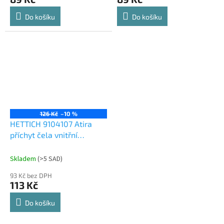
Do košíku
Do košíku
126 Kč
–10 %
HETTICH 9104107 Atira
příchyt čela vnitřní
zásuvky 70 stříbrná
Skladem
(
>5 SAD
)
93 Kč bez DPH
113 Kč
Do košíku