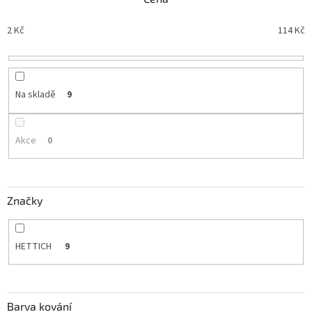
p
r
2
Kč
114
Kč
o
d
u
k
t
Na skladě
9
ů
Akce
0
Značky
HETTICH
9
Barva kování