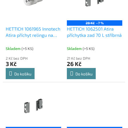
s
p
r
o
28 Kč
–7 %
d
HETTICH 1061965 Innotech
HETTICH 1062501 Atira
u
Atira příchyt relingu na
příchytka zad 70 L stříbrná
k
čelo s rozpěrným
t
pouzdrem
Skladem
(
>5 KS
)
Skladem
(
>5 KS
)
ů
2 Kč bez DPH
21 Kč bez DPH
3 Kč
26 Kč
Do košíku
Do košíku