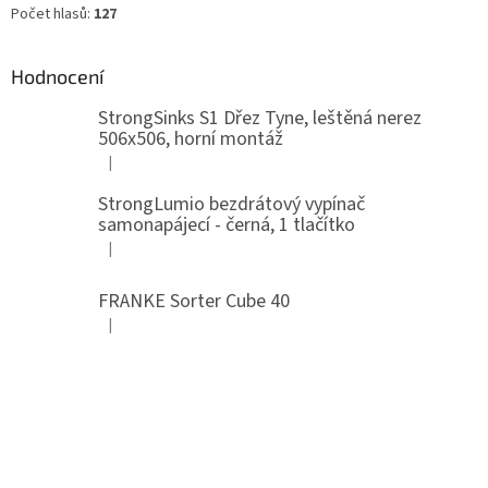
Počet hlasů:
127
Hodnocení
StrongSinks S1 Dřez Tyne, leštěná nerez
506x506, horní montáž
|
Hodnocení produktu je 5 z 5 hvězdiček.
StrongLumio bezdrátový vypínač
samonapájecí - černá, 1 tlačítko
|
Hodnocení produktu je 4 z 5 hvězdiček.
FRANKE Sorter Cube 40
|
Hodnocení produktu je 3 z 5 hvězdiček.