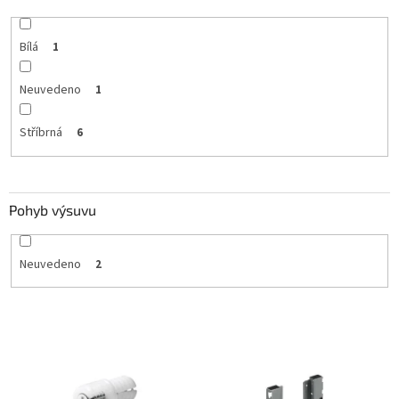
Bílá
1
Neuvedeno
1
Stříbrná
6
Pohyb výsuvu
Neuvedeno
2
V
ý
p
i