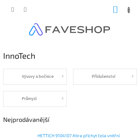
Přejít
NÁKUP
na
obsah
KOŠÍK
InnoTech
Výsuvy a bočnice
Příslušenství
Průmysl
Nejprodávanější
HETTICH 9104107 Atira příchyt čela vnitřní