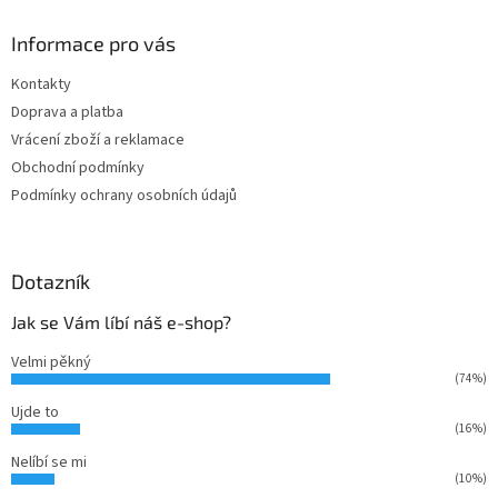
p
a
Informace pro vás
t
Kontakty
í
Doprava a platba
Vrácení zboží a reklamace
Obchodní podmínky
Podmínky ochrany osobních údajů
Dotazník
Jak se Vám líbí náš e-shop?
Velmi pěkný
(74%)
Ujde to
(16%)
Nelíbí se mi
(10%)