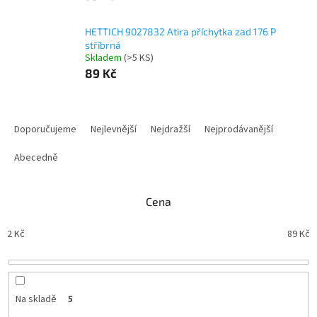
HETTICH 9027832 Atira příchytka zad 176 P
stříbrná
Skladem
(
>5 KS
)
89 Kč
Ř
a
Doporučujeme
Nejlevnější
Nejdražší
Nejprodávanější
z
e
Abecedně
n
í
Cena
p
r
2
Kč
89
Kč
o
d
u
k
t
Na skladě
5
ů