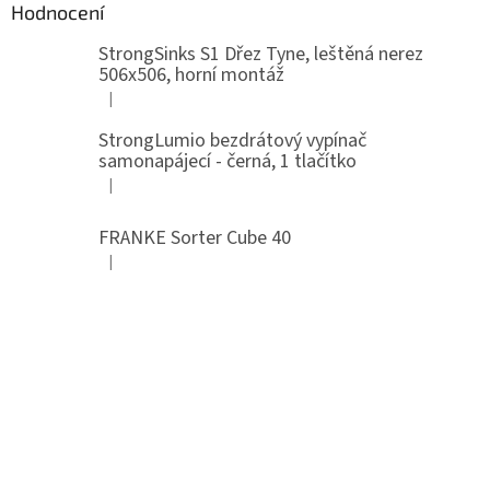
Hodnocení
StrongSinks S1 Dřez Tyne, leštěná nerez
506x506, horní montáž
|
Hodnocení produktu je 5 z 5 hvězdiček.
StrongLumio bezdrátový vypínač
samonapájecí - černá, 1 tlačítko
|
Hodnocení produktu je 4 z 5 hvězdiček.
FRANKE Sorter Cube 40
|
Hodnocení produktu je 3 z 5 hvězdiček.