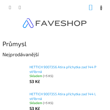
Přejít
NÁKUP
na
obsah
KOŠÍK
Průmysl
Nejprodávanější
HETTICH 9007356 Atira příchytka zad 144 P
stříbrná
Skladem
(
>5 KS
)
53 Kč
HETTICH 9007355 Atira příchytka zad 144 L
stříbrná
Skladem
(
>5 KS
)
53 Kč