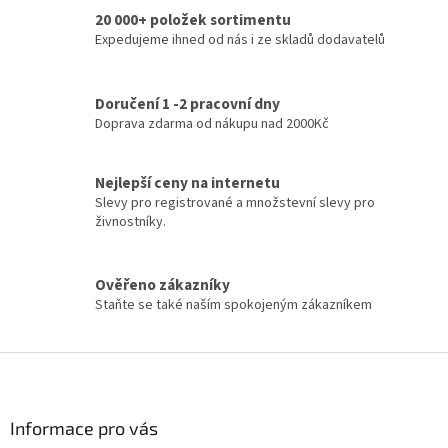
l
20 000+ položek sortimentu
á
d
Expedujeme ihned od nás i ze skladů dodavatelů
a
c
í
Doručení 1 -2 pracovní dny
p
Doprava zdarma od nákupu nad 2000Kč
r
v
k
Nejlepší ceny na internetu
y
Slevy pro registrované a množstevní slevy pro
v
živnostníky.
ý
p
i
Ověřeno zákazníky
s
u
Staňte se také naším spokojeným zákazníkem
Z
á
p
a
Informace pro vás