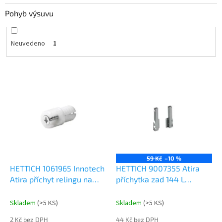
Pohyb výsuvu
Neuvedeno
1
V
ý
p
i
s
p
r
o
59 Kč
–10 %
d
HETTICH 1061965 Innotech
HETTICH 9007355 Atira
u
Atira příchyt relingu na
příchytka zad 144 L
k
čelo s rozpěrným
stříbrná
t
pouzdrem
Skladem
(
>5 KS
)
Skladem
(
>5 KS
)
ů
2 Kč bez DPH
44 Kč bez DPH