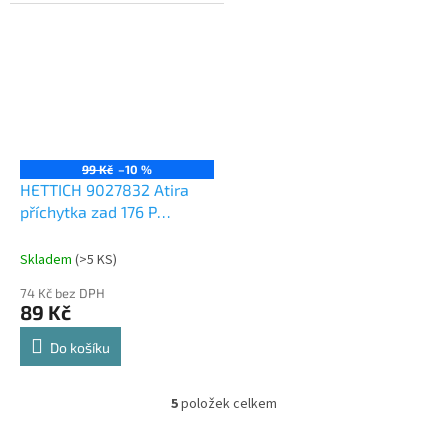
99 Kč
–10 %
HETTICH 9027832 Atira
příchytka zad 176 P
stříbrná
Skladem
(
>5 KS
)
74 Kč bez DPH
89 Kč
Do košíku
5
položek celkem
O
v